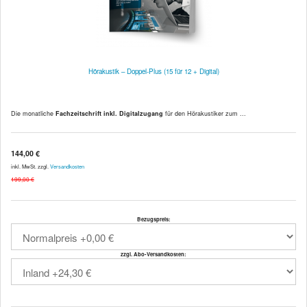
Hörakustik – Doppel-Plus (15 für 12 + Digital)
Die monatliche
Fachzeitschrift inkl. Digitalzugang
für den Hörakustiker zum ...
144,00 €
inkl. MwSt. zzgl.
Versandkosten
199,00 €
Bezugspreis:
zzgl. Abo-Versandkosten: