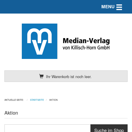
Toggle n
MENU
Ihr Warenkorb ist noch leer.
AKTUELLE SEITE:
STARTSEITE
AKTION
Aktion
Suche im Shop