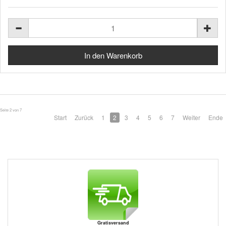
Seite 2 von 7
Start
Zurück
1
2
3
4
5
6
7
Weiter
Ende
Gratisversand