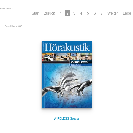
Seite 2 von 7
Start
Zurück
1
2
3
4
5
6
7
Weiter
Ende
Bestell-Nr. 41038
WIRELESS-Special