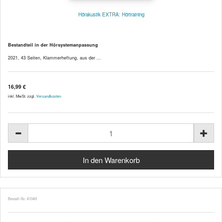
Hörakustik EXTRA: Hörtraining
Bestandteil in der Hörsystemanpassung
2021, 43 Seiten, Klammerheftung, aus der ...
16,99 €
inkl. MwSt. zzgl.
Versandkosten
Bestell-Nr. 41049