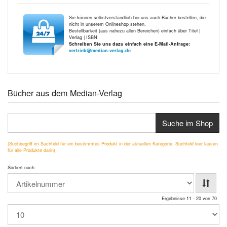
Sie können selbstverständlich bei uns auch Bücher bestellen, die
nicht in unserem Onlineshop stehen.
Bestellbarkeit (aus nahezu allen Bereichen) einfach über Titel |
Verlag | ISBN
Schreiben Sie uns dazu einfach eine E-Mail-Anfrage:
vertrieb@median-verlag.de
Bücher aus dem Median-Verlag
Suche im Shop
(Suchbegriff im Suchfeld für ein bestimmtes Produkt in der aktuellen Kategorie, Suchfeld leer lassen
für alle Produkte darin)
Sortiert nach
Ergebnisse 11 - 20 von 70