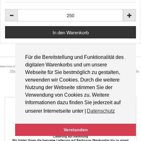
Für die Bereitstellung und Funktionalität des
digitalen Warenkorbs und um unsere
Seite 3 von 23
Start
Zurück
1
2
3
4
5
6
7
8
9
10
Weiter
Ende
Webseite für Sie bestmöglich zu gestalten,
verwenden wir Cookies. Durch die weitere
Nutzung der Webseite stimmen Sie der
Verwendung von Cookies zu. Weitere
Informationen dazu finden Sie jederzeit auf
Gratisversand
unserer Internetseite unter |
Datenschutz
für Bücher innerhalb Deutschlands
Verstanden
Lieferung auf Rechnung
Wir bieten Ihnen die bequeme Lieferung auf Rechnung (Neukunden bis zu einem