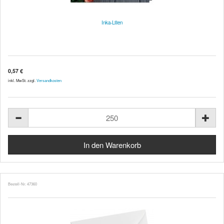
Inka-Lilien
0,57 €
inkl. MwSt. zzgl.
Versandkosten
Bestell-Nr. 47360