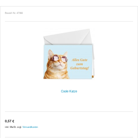
Bestell-Nr. 47366
Coole Katze
0,57 €
inkl. MwSt. zzgl.
Versandkosten