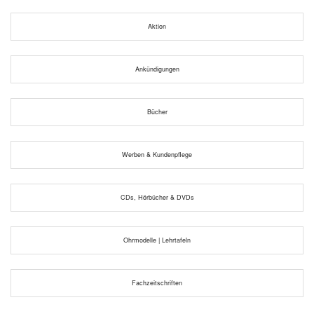
Aktion
Ankündigungen
Bücher
Werben & Kundenpflege
CDs, Hörbücher & DVDs
Ohrmodelle | Lehrtafeln
Fachzeitschriften