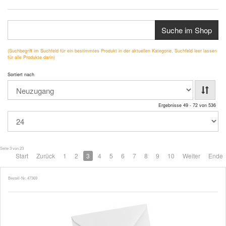
Suche im Shop
(Suchbegriff im Suchfeld für ein bestimmtes Produkt in der aktuellen Kategorie, Suchfeld leer lassen
für alle Produkte darin)
Sortiert nach
Ergebnisse 49 - 72 von 536
Seite 3 von 23
Start
Zurück
1
2
3
4
5
6
7
8
9
10
Weiter
Ende
Bestell-Nr. 47369