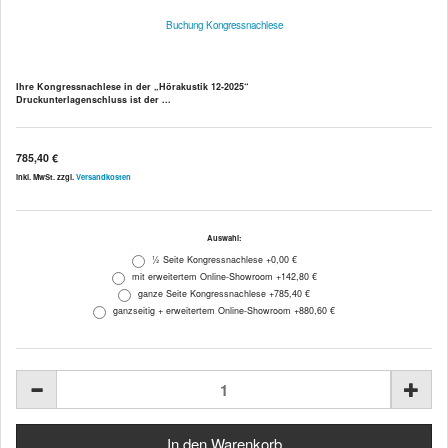
Buchung Kongressnachlese
Ihre Kongressnachlese in der „Hörakustik 12-2025“
Druckunterlagenschluss
ist der ...
785,40 €
inkl. MwSt. zzgl.
Versandkosten
Auswahl:
½ Seite Kongressnachlese +0,00 €
mit erweitertem Online-Showroom +142,80 €
ganze Seite Kongressnachlese +785,40 €
ganzseitig + erweitertem Online-Showroom +880,60 €