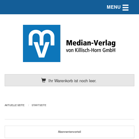
Toggle n
MENU
Ihr Warenkorb ist noch leer.
AKTUELLE SEITE:
STARTSEITE
Abonnentenvorteil