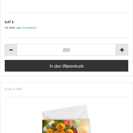
0,57 €
inkl. MwSt. zzgl.
Versandkosten
Bestell-Nr. 47364