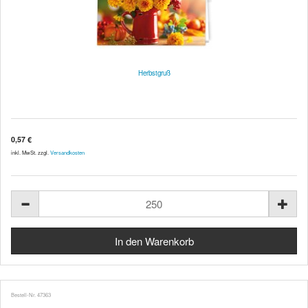
Herbstgruß
0,57 €
inkl. MwSt. zzgl.
Versandkosten
Bestell-Nr. 47363