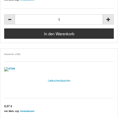
Bestell-Nr. 47359
Lebkuchenhäuschen
0,57 €
inkl. MwSt. zzgl.
Versandkosten