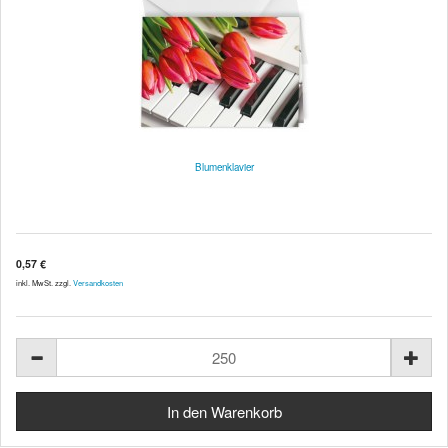
Blumenklavier
0,57 €
inkl. MwSt. zzgl.
Versandkosten