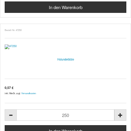
Bestell-Nr. 47250
Holunderblüte
0,57 €
inkl. MwSt. zzgl.
Versandkosten