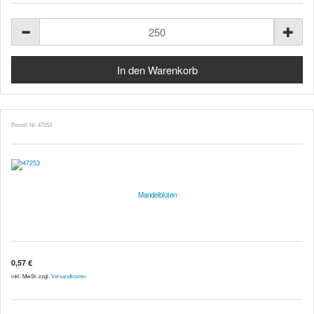
Bestell-Nr. 47253
Mandelblüten
0,57 €
inkl. MwSt. zzgl.
Versandkosten