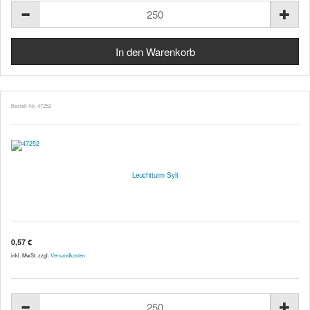
Bestell-Nr. 47252
Leuchtturm Sylt
0,57 €
inkl. MwSt. zzgl.
Versandkosten