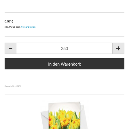
0,57 €
inkl. MwSt. zzgl.
Versandkosten
Bestell-Nr. 47259