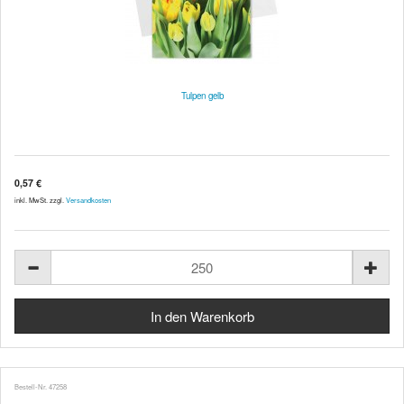
Tulpen gelb
0,57 €
inkl. MwSt. zzgl.
Versandkosten
Bestell-Nr. 47258