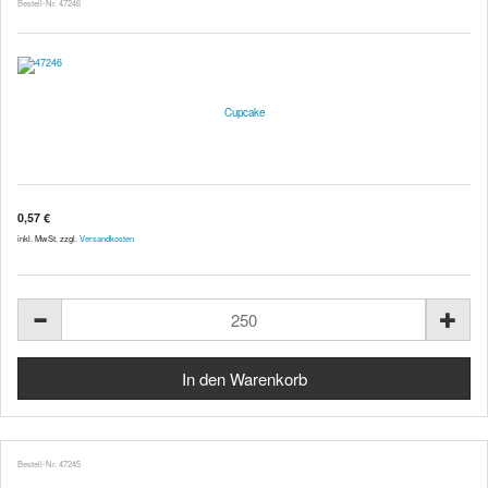
Bestell-Nr. 47246
Cupcake
0,57 €
inkl. MwSt. zzgl.
Versandkosten
Bestell-Nr. 47245