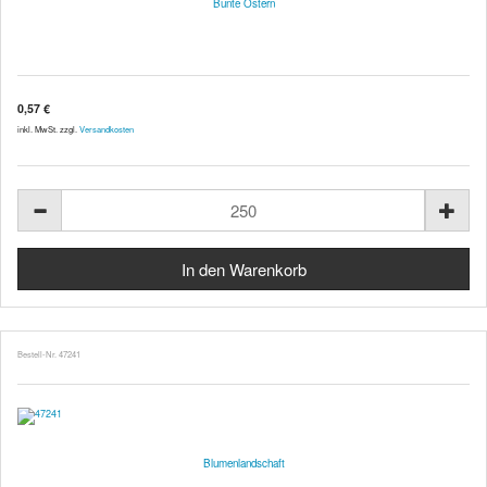
Bunte Ostern
0,57 €
inkl. MwSt. zzgl.
Versandkosten
Bestell-Nr. 47241
Blumenlandschaft