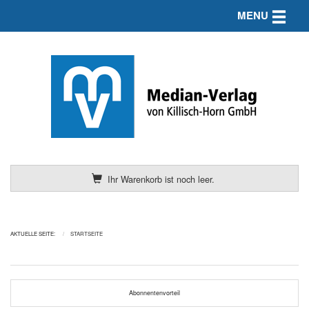
Toggle n
MENU
Ihr Warenkorb ist noch leer.
AKTUELLE SEITE:
STARTSEITE
Abonnentenvorteil