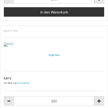
Bestell-Nr. 47251
Kugel bunt
0,57 €
inkl. MwSt. zzgl.
Versandkosten