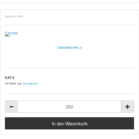
Bestell-Nr. 47248
Gänseblümchen_2
0,57 €
inkl. MwSt. zzgl.
Versandkosten