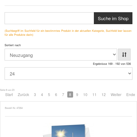
Suche im Shop
(Suchbegriff im Suchfeld für ein bestimmtes Produkt in der aktuellen Kategorie, Suchfeld leer lassen
für alle Produkte darin)
Sortiert nach
Ergebnisse 169 - 192 von 536
Seite 8 von 23
Start
Zurück
3
4
5
6
7
8
9
10
11
12
Weiter
Ende
Bestell-Nr. 47264