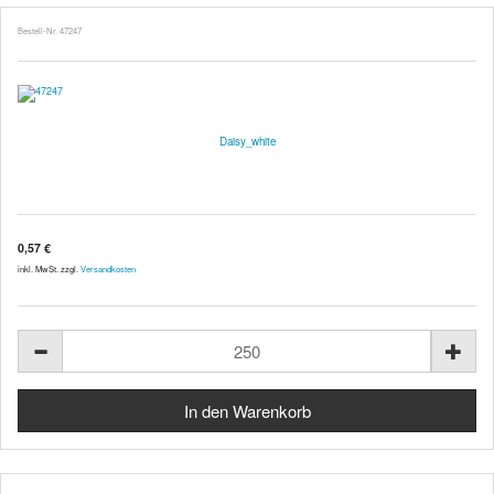
Bestell-Nr. 47247
Daisy_white
0,57 €
inkl. MwSt. zzgl.
Versandkosten