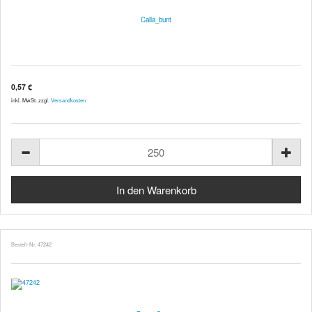
Calla_bunt
0,57 €
inkl. MwSt. zzgl.
Versandkosten
Bestell-Nr. 47242