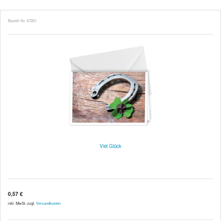
Bestell-Nr. 47261
Viel Glück
0,57 €
inkl. MwSt. zzgl.
Versandkosten