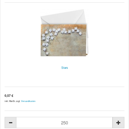
Stars
0,57 €
inkl. MwSt. zzgl.
Versandkosten