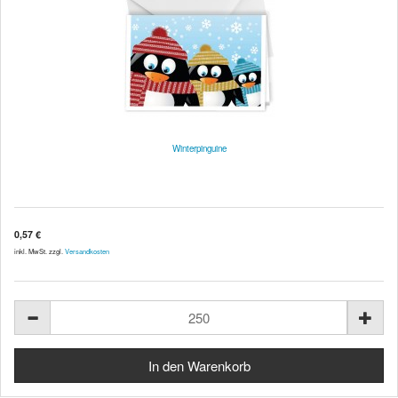
Winterpinguine
0,57 €
inkl. MwSt. zzgl.
Versandkosten