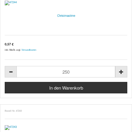
Christmastime
0,57 €
inkl. MwSt. zzgl.
Versandkosten
Bestell-Nr. 47243