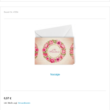
Bestell-Nr. 47254
Nostalgie
0,57 €
inkl. MwSt. zzgl.
Versandkosten