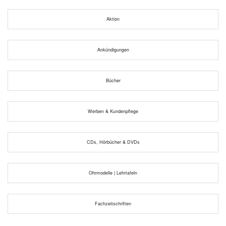
Aktion
Ankündigungen
Bücher
Werben & Kundenpflege
CDs, Hörbücher & DVDs
Ohrmodelle | Lehrtafeln
Fachzeitschriften