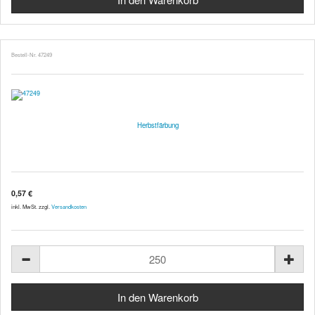
Bestell-Nr. 47249
Herbstfärbung
0,57 €
inkl. MwSt. zzgl.
Versandkosten