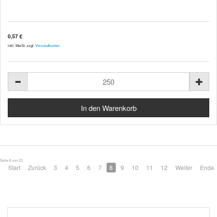
0,57 €
inkl. MwSt. zzgl.
Versandkosten
Seite 8 von 23
Start
Zurück
3
4
5
6
7
8
9
10
11
12
Weiter
Ende