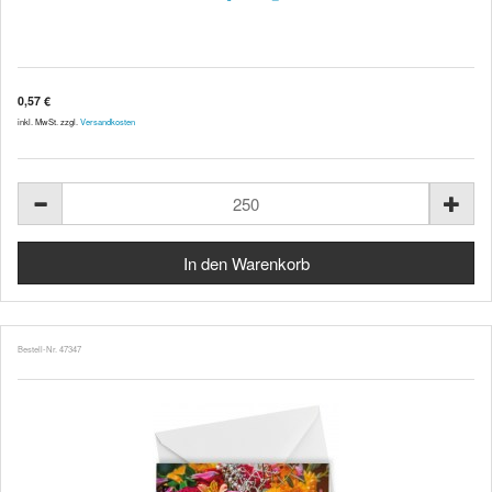
0,57 €
inkl. MwSt. zzgl.
Versandkosten
Bestell-Nr. 47347