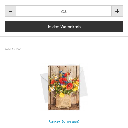
Bestell-Nr. 47354
Rustikaler Sommerstrauß