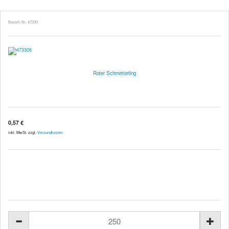
Bestell-Nr. 47330
Roter Schmetterling
0,57 €
inkl. MwSt. zzgl.
Versandkosten