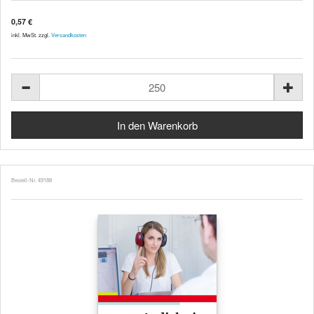
0,57 €
inkl. MwSt. zzgl.
Versandkosten
Bestell-Nr. 49188