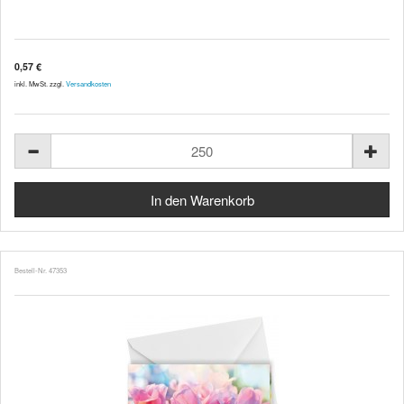
0,57 €
inkl. MwSt. zzgl.
Versandkosten
Bestell-Nr. 47353