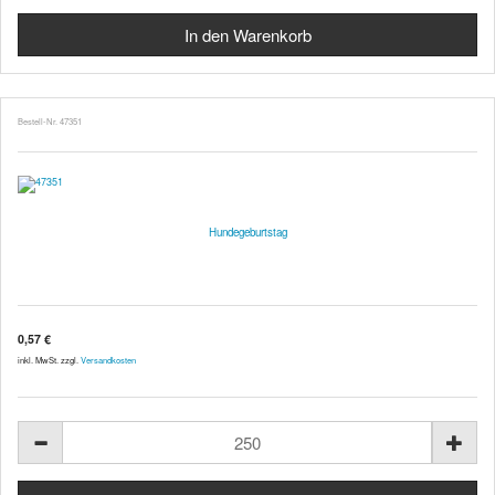
Bestell-Nr. 47351
Hundegeburtstag
0,57 €
inkl. MwSt. zzgl.
Versandkosten