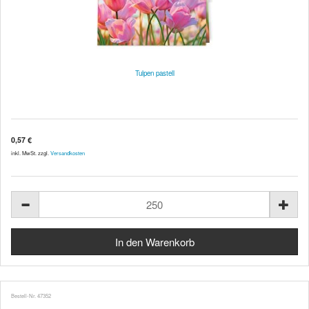
Tulpen pastell
0,57 €
inkl. MwSt. zzgl.
Versandkosten
Bestell-Nr. 47352