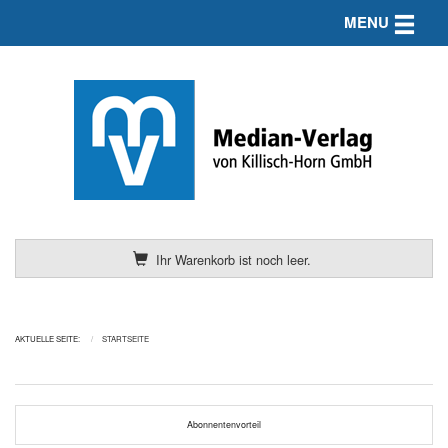
Toggle n
MENU
Ihr Warenkorb ist noch leer.
AKTUELLE SEITE:
STARTSEITE
Abonnentenvorteil