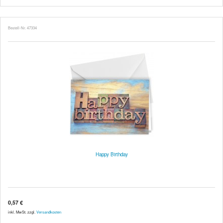
Bestell-Nr. 47334
Happy Birthday
0,57 €
inkl. MwSt. zzgl.
Versandkosten