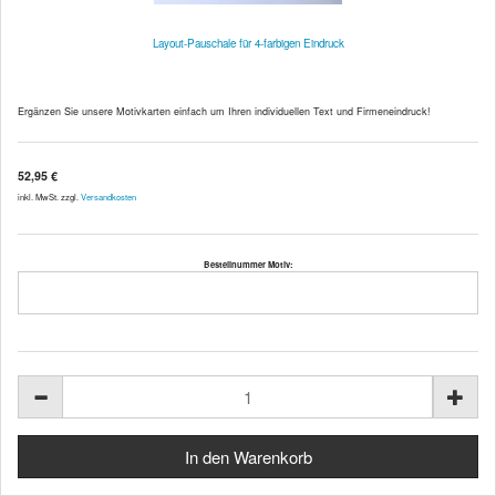
Layout-Pauschale für 4-farbigen Eindruck
Ergänzen Sie unsere Motivkarten einfach um Ihren individuellen Text und Firmeneindruck!
52,95 €
inkl. MwSt. zzgl.
Versandkosten
Bestellnummer Motiv: