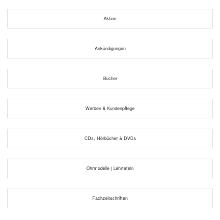
Aktion
Ankündigungen
Bücher
Werben & Kundenpflege
CDs, Hörbücher & DVDs
Ohrmodelle | Lehrtafeln
Fachzeitschriften