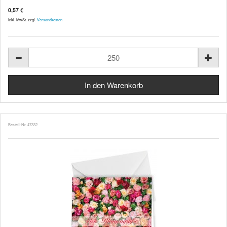
0,57 €
inkl. MwSt. zzgl.
Versandkosten
Bestell-Nr. 47332