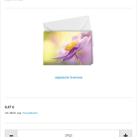
Japanische Anemone
0,57 €
inkl. MwSt. zzgl.
Versandkosten