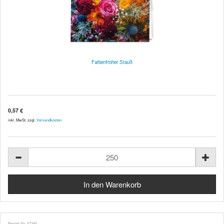
Farbenfroher Stauß
0,57 €
inkl. MwSt. zzgl.
Versandkosten
Bestell-Nr. 47346