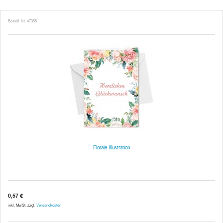
Bestell-Nr. 47355
Florale Illustration
0,57 €
inkl. MwSt. zzgl.
Versandkosten