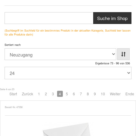
Suche im Shop
(Suchbegriff im Suchfeld für ein bestimmtes Produkt in der aktuellen Kategorie, Suchfeld leer lassen
für alle Produkte darin)
Sortiert nach
Ergebnisse 73 - 96 von 536
Seite 4 von 23
Start
Zurück
1
2
3
4
5
6
7
8
9
10
Weiter
Ende
Bestell-Nr. 47358