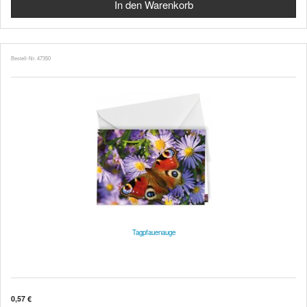
Bestell-Nr. 47350
Tagpfauenauge
0,57 €