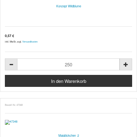
Konzept Wildblume
0,57 €
inkl. MwSt. zzgl.
Versandkosten
Bestell-Nr. 47348
Maiglöckchen_2