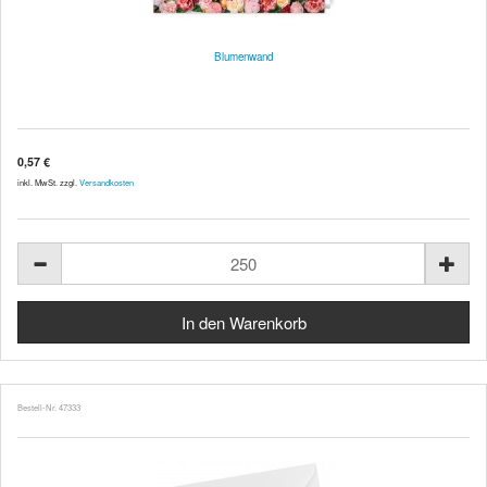
Blumenwand
0,57 €
inkl. MwSt. zzgl.
Versandkosten
Bestell-Nr. 47333