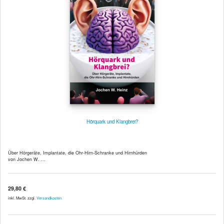
Hörquark und Klangbrei?
Über Hörgeräte, Implantate, die Ohr-Hirn-Schranke und Hirnhürden
von Jochen W. ...
29,80 €
inkl. MwSt. zzgl.
Versandkosten