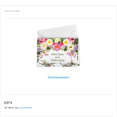
Bestell-Nr. 47380
Blumenkomposition
0,57 €
inkl. MwSt. zzgl.
Versandkosten