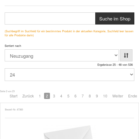
Suche im Shop
(Suchbegriff im Suchfeld für ein bestimmtes Produkt in der aktuellen Kategorie, Suchfeld leer lassen
für alle Produkte darin)
Sortiert nach
Ergebnisse 25 - 48 von 536
Seite 2 von 23
Start
Zurück
1
2
3
4
5
6
7
8
9
10
Weiter
Ende
Bestell-Nr. 47383