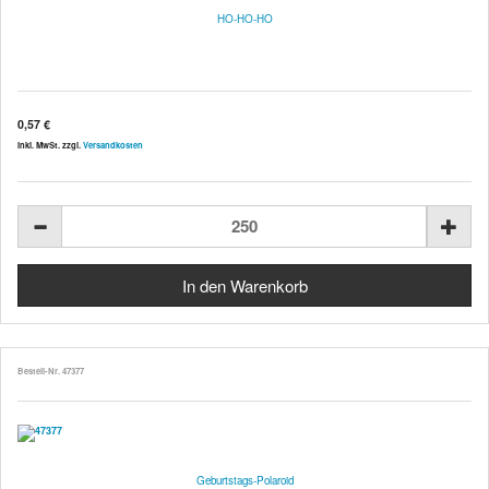
HO-HO-HO
0,57 €
inkl. MwSt. zzgl.
Versandkosten
Bestell-Nr. 47377
Geburtstags-Polaroid