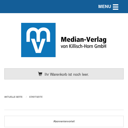
Toggle n
MENU
Ihr Warenkorb ist noch leer.
AKTUELLE SEITE:
STARTSEITE
Abonnentenvorteil