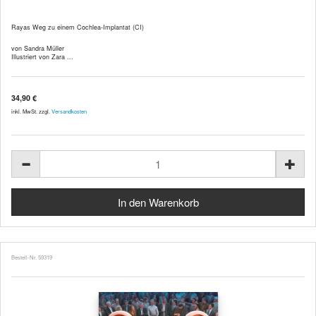
Rayas Weg zu einem Cochlea-Implantat (CI)
von Sandra Müller
Illustriert von Zara ...
34,90 €
inkl. MwSt. zzgl.
Versandkosten
Bestell-Nr. 59319