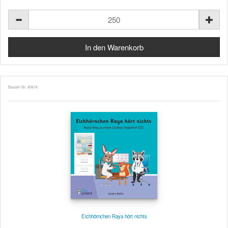
Bestell-Nr. 49414
Eichhörnchen Raya hört nichts