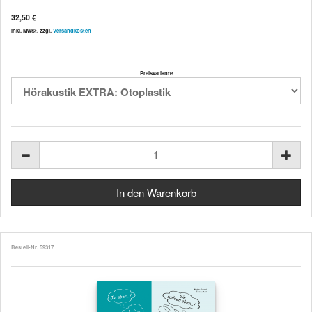
32,50 €
inkl. MwSt. zzgl.
Versandkosten
Preisvariante
Bestell-Nr. 59317