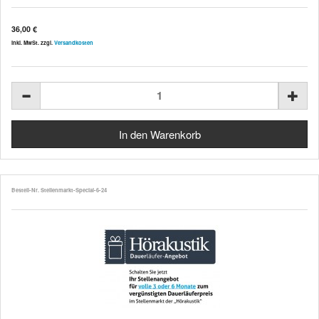
36,00 €
inkl. MwSt. zzgl.
Versandkosten
Bestell-Nr. Stellenmarkt-Special-6-24