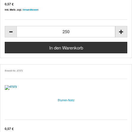
0,57 €
inkl. MwSt. zzgl.
Versandkosten
Bestell-Nr. 47373
Blumen-Notiz
0,57 €