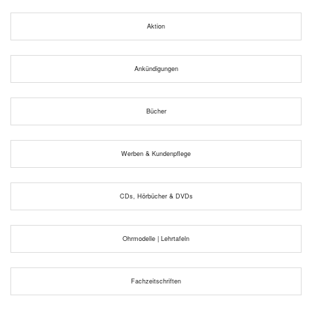
Aktion
Ankündigungen
Bücher
Werben & Kundenpflege
CDs, Hörbücher & DVDs
Ohrmodelle | Lehrtafeln
Fachzeitschriften