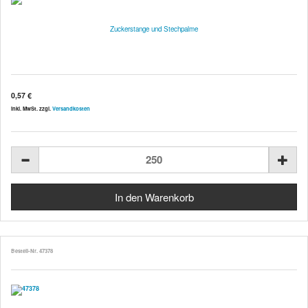
Zuckerstange und Stechpalme
0,57 €
inkl. MwSt. zzgl.
Versandkosten
Bestell-Nr. 47378