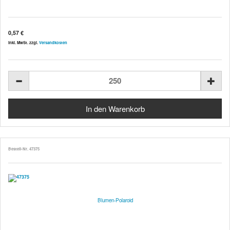
0,57 €
inkl. MwSt. zzgl.
Versandkosten
Bestell-Nr. 47375
Blumen-Polaroid