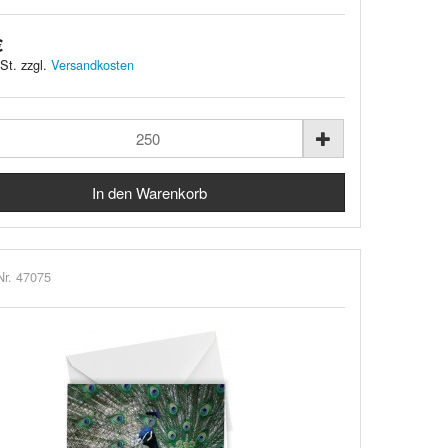
€
St. zzgl.
Versandkosten
Nr. 47075