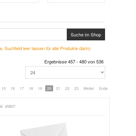
Suche im Shop
, Suchfeld leer lassen für alle Produkte darin)
Ergebnisse 457 - 480 von 536
15
16
17
18
19
20
21
22
23
Weiter
Ende
Nr. 45807