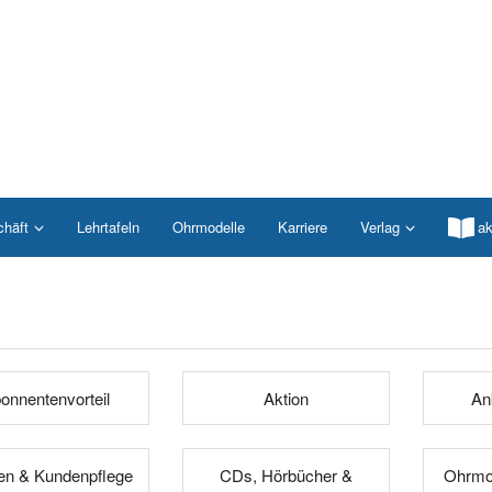
chäft
Lehrtafeln
Ohrmodelle
Karriere
Verlag
ak
onnentenvorteil
Aktion
An
n & Kundenpflege
CDs, Hörbücher &
Ohrmod