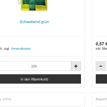
Schwebend grün
0,57 
t. zzgl.
Versandkosten
inkl. Mw
r. 47074
Bestell-