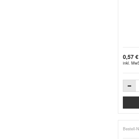
0,57 €
inkl. MwS
Bestell-N