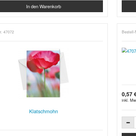
r. 47072
Bestell-
0,57 
inkl. Mw
Klatschmohn