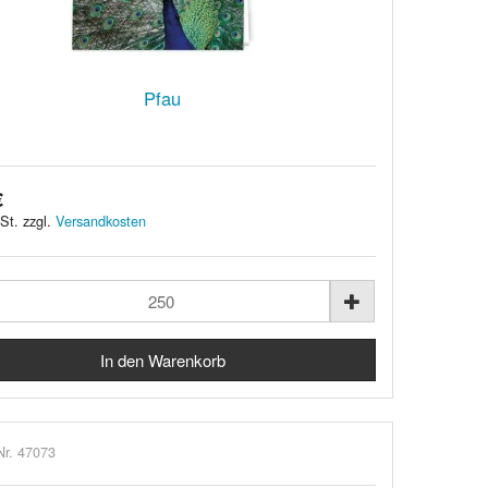
Pfau
€
St. zzgl.
Versandkosten
Nr. 47073