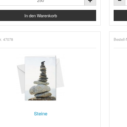
r. 47078
Bestell-
Steine