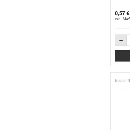
0,57 €
inkl. MwS
Bestell-N