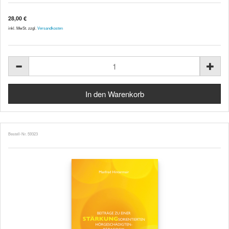
28,00 €
inkl. MwSt. zzgl.
Versandkosten
Bestell-Nr. 59323