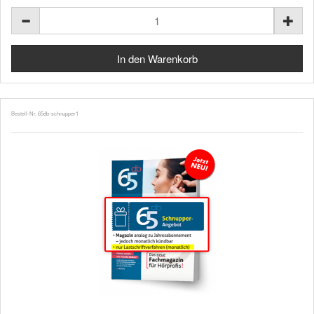
Bestell-Nr. 65db-schnupper1