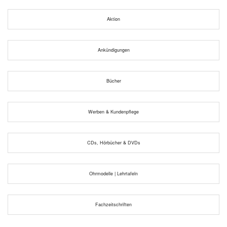
Aktion
Ankündigungen
Bücher
Werben & Kundenpflege
CDs, Hörbücher & DVDs
Ohrmodelle | Lehrtafeln
Fachzeitschriften