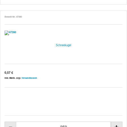
Bestell-Nr. 47390
Schneekugel
0,57 €
inkl. MwSt. zzgl.
Versandkosten