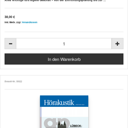
Alles Wichtige fürs eigene Geschäft – von der Einrichtungsplanung bis zur ...
38,00 €
inkl. MwSt. zzgl.
Versandkosten
Bestell-Nr. 59322