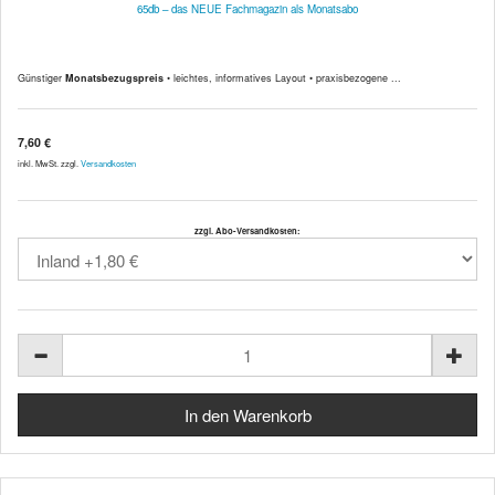
65db – das NEUE Fachmagazin als Monatsabo
Günstiger
Monatsbezugspreis
• leichtes, informatives Layout • praxisbezogene ...
7,60 €
inkl. MwSt. zzgl.
Versandkosten
zzgl. Abo-Versandkosten: