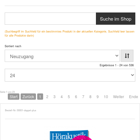
Suche im Shop
(Suchbegriff im Suchfeld für ein bestimmtes Produkt in der aktuellen Kategorie, Suchfeld leer lassen
für alle Produkte darin)
Sortiert nach
Ergebnisse 1 - 24 von 536
Seite 1 von 23
Start
Zurück
1
2
3
4
5
6
7
8
9
10
Weiter
Ende
Bestell-Nr. 00001-doppel-plus