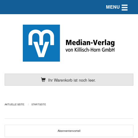
Toggle n
MENU
Ihr Warenkorb ist noch leer.
AKTUELLE SEITE:
STARTSEITE
Abonnentenvorteil