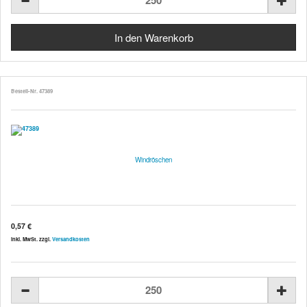
Bestell-Nr. 47389
Windröschen
0,57 €
inkl. MwSt. zzgl.
Versandkosten