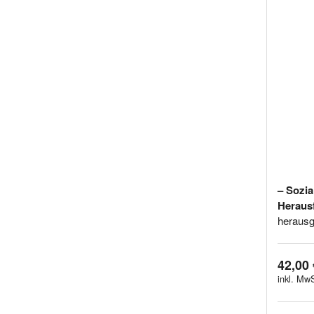
– Sozia
Heraus
herausg
42,00 
inkl. MwS