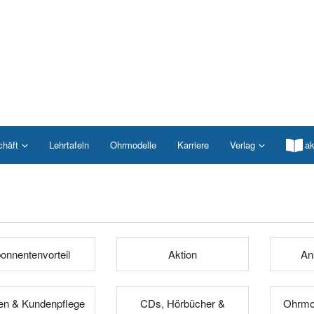
chäft
Lehrtafeln
Ohrmodelle
Karriere
Verlag
ak
onnentenvorteil
Aktion
An
n & Kundenpflege
CDs, Hörbücher &
Ohrmod