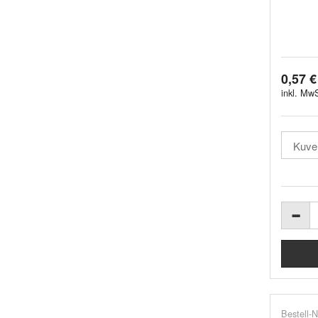
0,57 €
inkl. MwS
Bestell-N