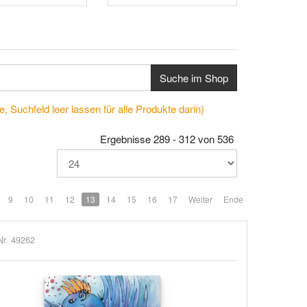
Suche im Shop
, Suchfeld leer lassen für alle Produkte darin)
Ergebnisse 289 - 312 von 536
9
10
11
12
13
14
15
16
17
Weiter
Ende
Nr. 49262