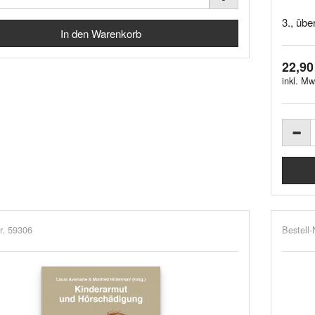
3., übe
22,90
inkl. Mw
r. 59306
Bestell-