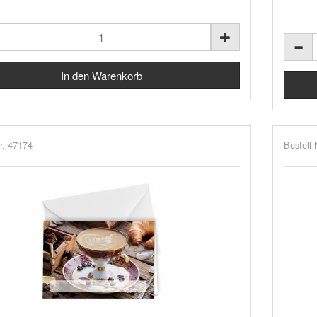
r. 47174
Bestell-