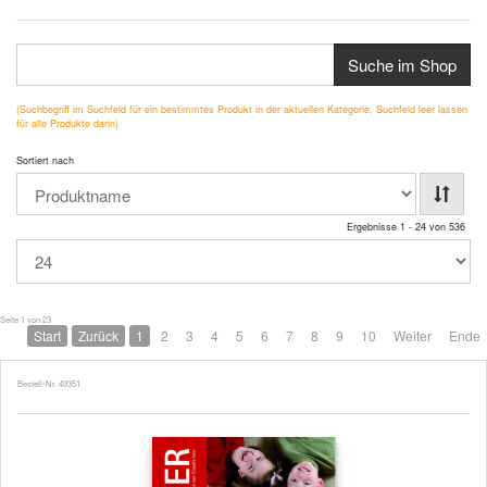
Suche im Shop
(Suchbegriff im Suchfeld für ein bestimmtes Produkt in der aktuellen Kategorie, Suchfeld leer lassen
für alle Produkte darin)
Sortiert nach
Ergebnisse 1 - 24 von 536
Seite 1 von 23
Start
Zurück
1
2
3
4
5
6
7
8
9
10
Weiter
Ende
Bestell-Nr. 49351