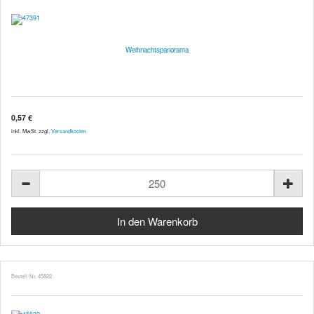
Weihnachtspanorama
0,57 €
inkl. MwSt. zzgl.
Versandkosten
Bestell-Nr. 45822