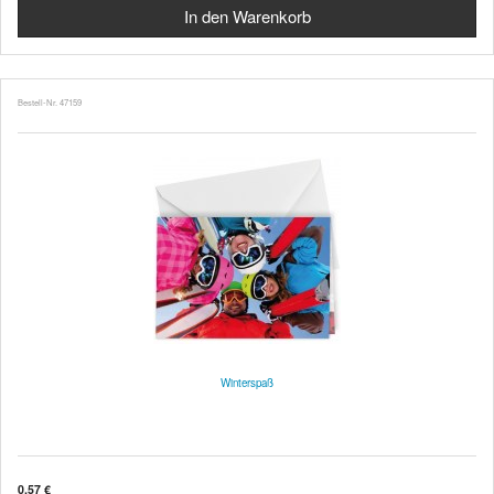
Bestell-Nr. 47159
Winterspaß
0,57 €