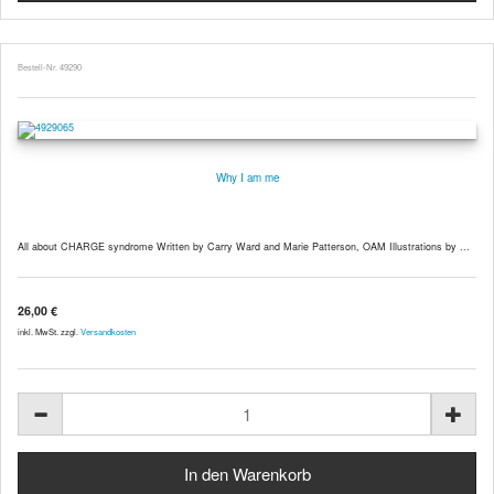
Bestell-Nr. 49290
Why I am me
All about CHARGE syndrome Written by Carry Ward and Marie Patterson, OAM Illustrations by ...
26,00 €
inkl. MwSt. zzgl.
Versandkosten