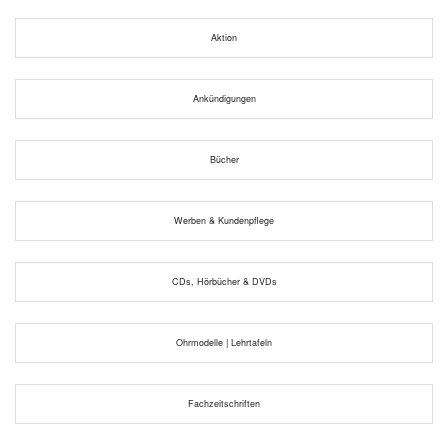
Aktion
Ankündigungen
Bücher
Werben & Kundenpflege
CDs, Hörbücher & DVDs
Ohrmodelle | Lehrtafeln
Fachzeitschriften