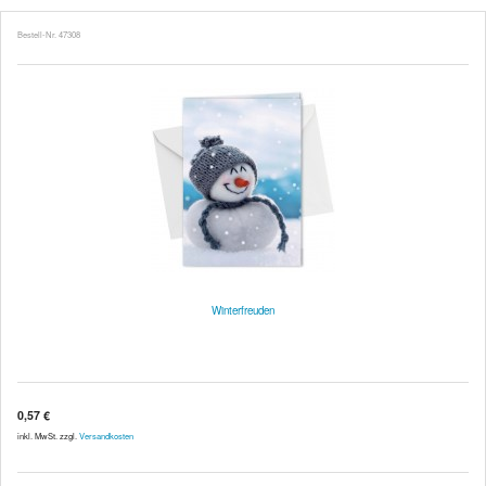
Bestell-Nr. 47308
Winterfreuden
0,57 €
inkl. MwSt. zzgl.
Versandkosten