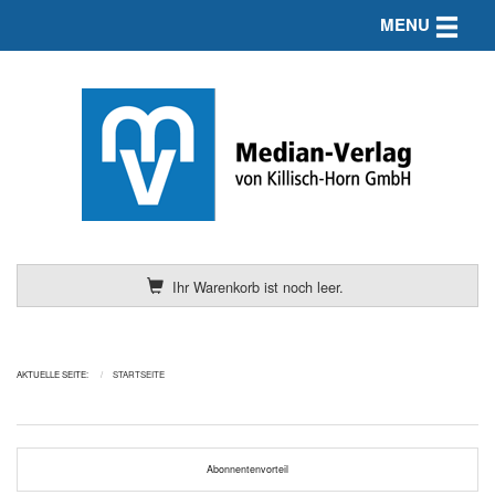
Toggle n
MENU
Ihr Warenkorb ist noch leer.
AKTUELLE SEITE:
STARTSEITE
Abonnentenvorteil