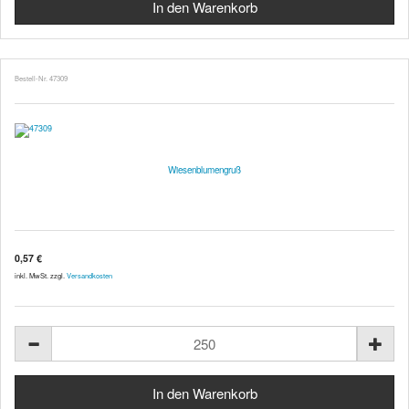
Bestell-Nr. 47309
Wiesenblumengruß
0,57 €
inkl. MwSt. zzgl.
Versandkosten