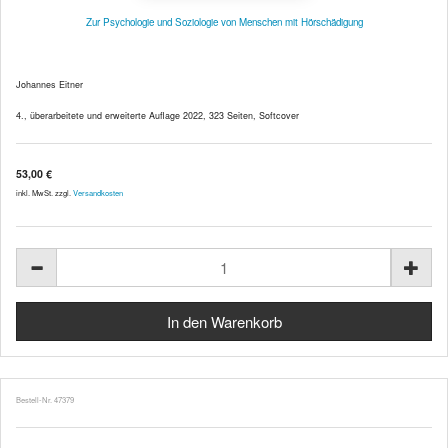
Zur Psychologie und Soziologie von Menschen mit Hörschädigung
Johannes Eitner
4., überarbeitete und erweiterte Auflage 2022, 323 Seiten, Softcover
53,00 €
inkl. MwSt. zzgl.
Versandkosten
Bestell-Nr. 47379