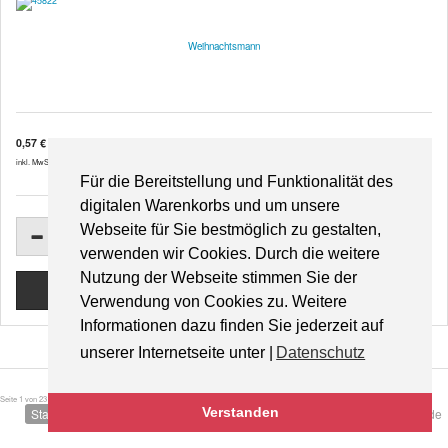
Weihnachtsmann
0,57 €
inkl. MwSt. zzgl.
Versandkosten
Für die Bereitstellung und Funktionalität des
digitalen Warenkorbs und um unsere
Webseite für Sie bestmöglich zu gestalten,
verwenden wir Cookies. Durch die weitere
Nutzung der Webseite stimmen Sie der
Verwendung von Cookies zu. Weitere
Informationen dazu finden Sie jederzeit auf
unserer Internetseite unter |
Datenschutz
Seite 1 von 23
Verstanden
Start
Zurück
1
2
3
4
5
6
7
8
9
10
Weiter
Ende