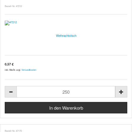
Bestell-Nr. 47212
Weihnachtstisch
0,57 €
inkl. MwSt. zzgl.
Versandkosten
Bestell-Nr. 47170