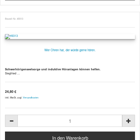
Bestell-Nr. 49313
Wer Ohren hat, der würde gerne hören.
Schwerhörigenseelsorge und induktive Höranlagen können helfen.
Siegfried ...
24,80 €
inkl. MwSt. zzgl.
Versandkosten