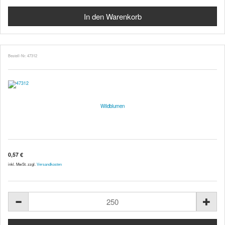
Bestell-Nr. 47312
Wildblumen
0,57 €
inkl. MwSt. zzgl.
Versandkosten