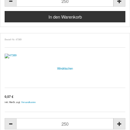
Bestell-Nr. 47389
Windröschen
0,57 €
inkl. MwSt. zzgl.
Versandkosten