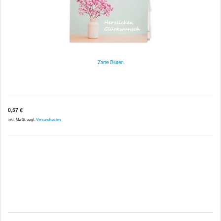
Zarte Blüten
0,57 €
inkl. MwSt. zzgl.
Versandkosten