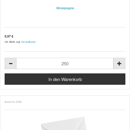
Winterpinguine
0,57 €
inkl. MwSt. zzgl.
Versandkosten
Bestell-Nr. 47305