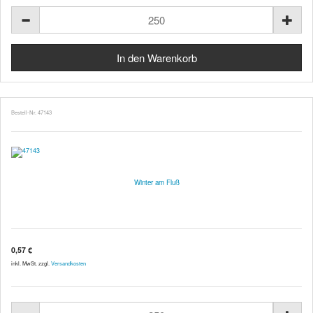
Bestell-Nr. 47143
Winter am Fluß
0,57 €
inkl. MwSt. zzgl.
Versandkosten