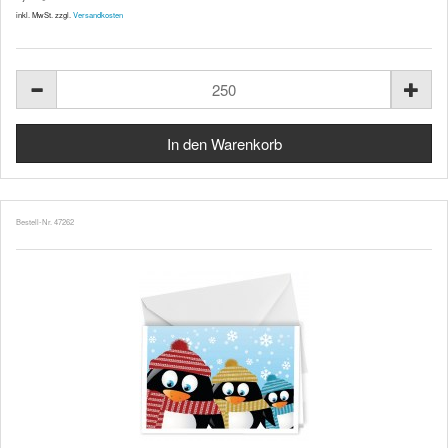
inkl. MwSt. zzgl.
Versandkosten
Bestell-Nr. 47262