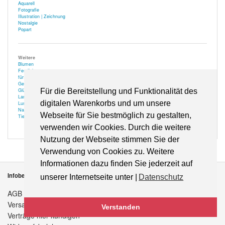
Aquarell
Fotografie
Illustration | Zeichnung
Nostalgie
Popart
Weitere
Blumen
Festlich
für Optiker
Gehör
Glücksbringer
Für die Bereitstellung und Funktionalität des
Landschaft
digitalen Warenkorbs und um unsere
Lustiges
Natur
Webseite für Sie bestmöglich zu gestalten,
Tiere
verwenden wir Cookies. Durch die weitere
Nutzung der Webseite stimmen Sie der
Verwendung von Cookies zu. Weitere
Informationen dazu finden Sie jederzeit auf
Infobereich
unserer Internetseite unter |
Datenschutz
AGB
Versandkosten
Verstanden
Verträge hier kündigen