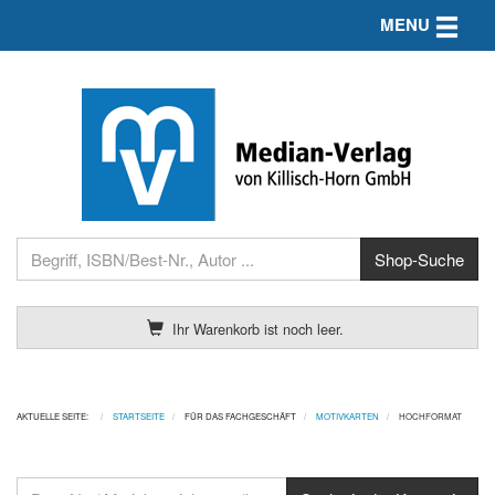
Toggle n
MENU
Ihr Warenkorb ist noch leer.
AKTUELLE SEITE:
STARTSEITE
FÜR DAS FACHGESCHÄFT
MOTIVKARTEN
HOCHFORMAT