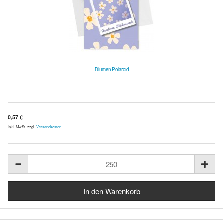
Blumen-Polaroid
0,57 €
inkl. MwSt. zzgl.
Versandkosten