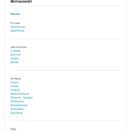
Motivauswahl
Neuste
Format
Hochformat
Querformat
Jahreszeiten
Frühling
Sommer
Herbst
Winter
Anlässe
Ostern
Urlaub
Freizeit
Weihnachtszeit
Silvester | Neujahr
Grußkarten
Kontaktkarten
Gratulation
Geschenk
Stile