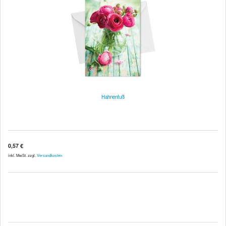
Hahnenfuß
0,57 €
inkl. MwSt. zzgl.
Versandkosten