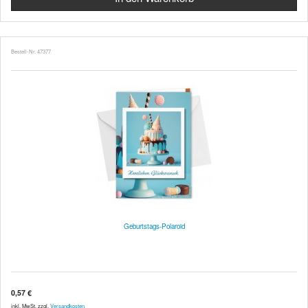
Bestell-Nr. 47377
Geburtstags-Polaroid
0,57 €
inkl. MwSt. zzgl.
Versandkosten