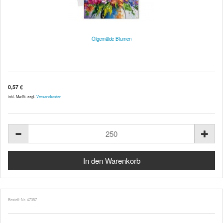
Ölgemälde Blumen
0,57 €
inkl. MwSt. zzgl.
Versandkosten
Bestell-Nr. 47357