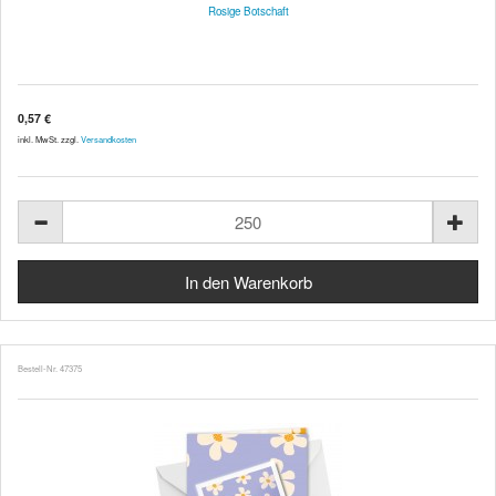
Rosige Botschaft
0,57 €
inkl. MwSt. zzgl.
Versandkosten
Bestell-Nr. 47375