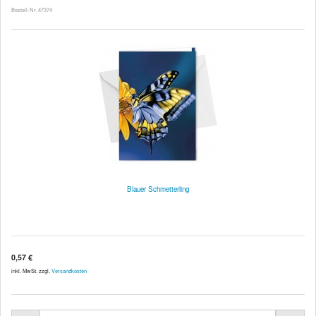
Bestell-Nr. 47374
Blauer Schmetterling
0,57 €
inkl. MwSt. zzgl.
Versandkosten