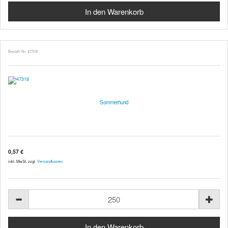
Bestell-Nr. 47318
Sommerhund
0,57 €
inkl. MwSt. zzgl.
Versandkosten