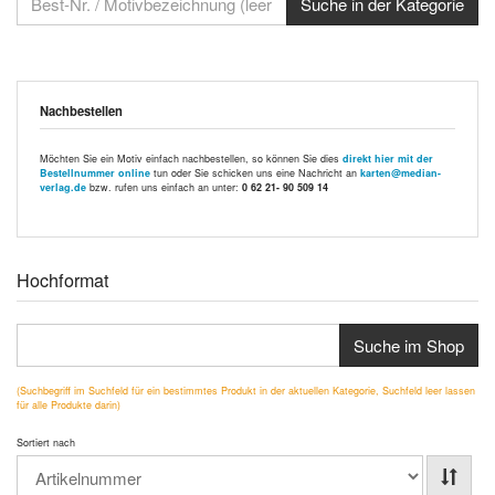
Nachbestellen
Möchten Sie ein Motiv einfach nachbestellen, so können Sie dies
direkt hier mit der
Bestellnummer online
tun oder Sie schicken uns eine Nachricht an
karten@median-
verlag.de
bzw. rufen uns einfach an unter:
0 62 21- 90 509 14
Hochformat
Suche im Shop
(Suchbegriff im Suchfeld für ein bestimmtes Produkt in der aktuellen Kategorie, Suchfeld leer lassen
für alle Produkte darin)
Sortiert nach