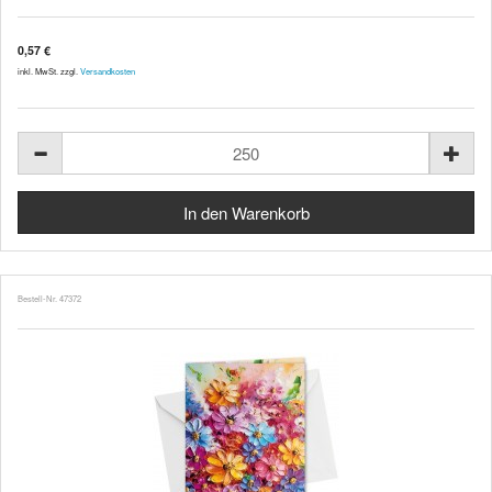
0,57 €
inkl. MwSt. zzgl.
Versandkosten
Bestell-Nr. 47372