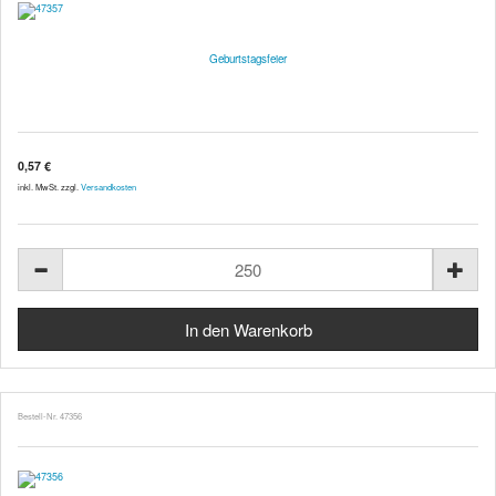
Geburtstagsfeier
0,57 €
inkl. MwSt. zzgl.
Versandkosten
Bestell-Nr. 47356