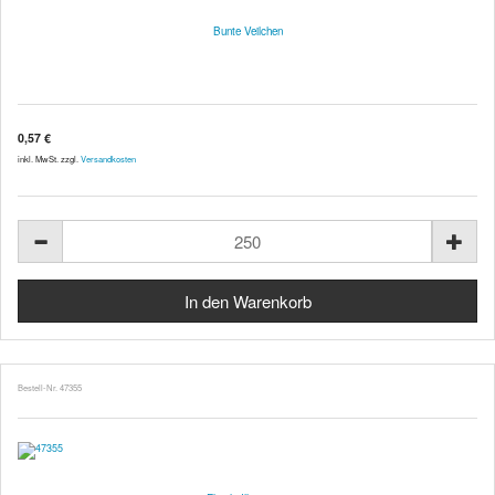
Bunte Veilchen
0,57 €
inkl. MwSt. zzgl.
Versandkosten
Bestell-Nr. 47355