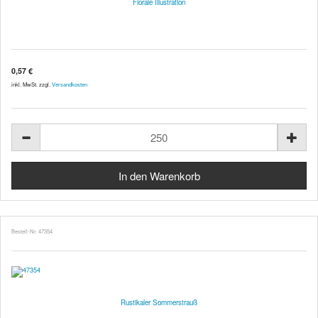
Florale Illustration
0,57 €
inkl. MwSt. zzgl.
Versandkosten
Bestell-Nr. 47354
Rustikaler Sommerstrauß