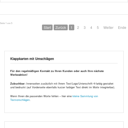
Seite 1 von 5
Start
Zurück
1
2
3
4
5
Weiter
Ende
Klappkarten mit Umschlägen
Für den regelmäßigen Kontakt zu Ihren Kunden oder auch Ihre nächste
Werbeaktion!
Zubuchbar:
Innenseiten zusätzlich mit Ihrem Text/Logo/Unterschrift 4-farbig gestaltet
und bedruckt (auf Vorderseite ebenfalls kurzer farbiger Text direkt im Motiv integrierbar).
Wenn Ihnen die passenden Worte fehlen – hier eine
kleine Sammlung von
Textvorschlägen
.