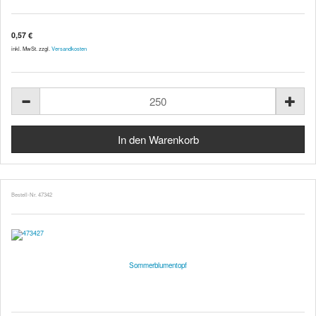
0,57 €
inkl. MwSt. zzgl.
Versandkosten
Bestell-Nr. 47342
Sommerblumentopf