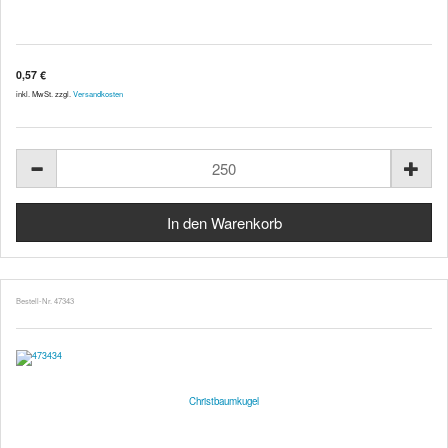
0,57 €
inkl. MwSt. zzgl.
Versandkosten
Bestell-Nr. 47343
Christbaumkugel