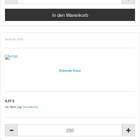
Bestell-Nr. 47320
Blühender Beton
0,57 €
inkl. MwSt. zzgl.
Versandkosten