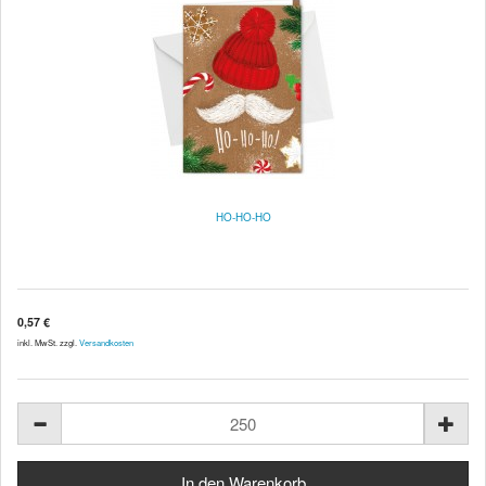
HO-HO-HO
0,57 €
inkl. MwSt. zzgl.
Versandkosten