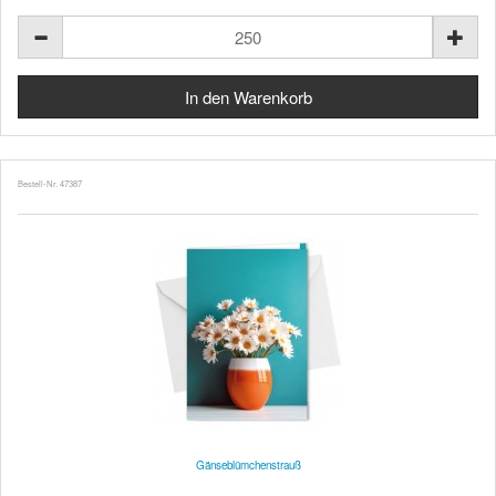
Bestell-Nr. 47387
Gänseblümchenstrauß