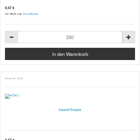
0,57 €
inkl. MwSt. zzgl.
Versandkosten
Bestell-Nr. 47341
Aquarell-Bouquet
0,57 €