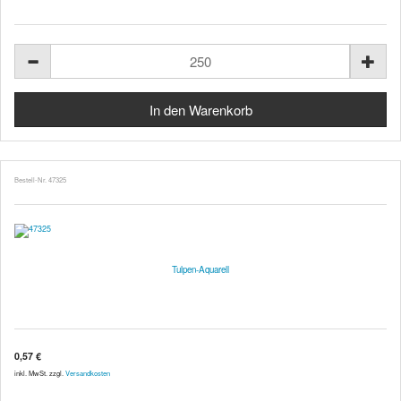
Bestell-Nr. 47325
Tulpen-Aquarell
0,57 €
inkl. MwSt. zzgl.
Versandkosten