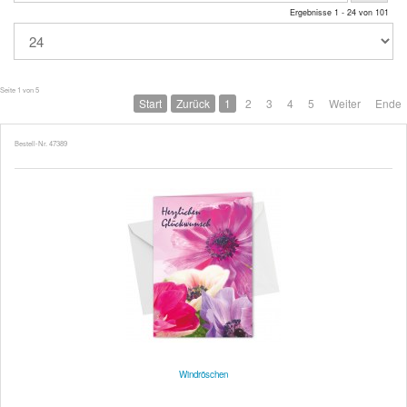
Ergebnisse 1 - 24 von 101
Seite 1 von 5
Start
Zurück
1
2
3
4
5
Weiter
Ende
Bestell-Nr. 47389
Windröschen