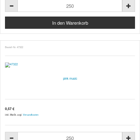
Bestell-Nr. 47322
pink music
0,57 €
inkl. MwSt. zzgl.
Versandkosten