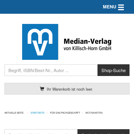
Toggle n
MENU
Ihr Warenkorb ist noch leer.
AKTUELLE SEITE:
STARTSEITE
FÜR DAS FACHGESCHÄFT
MOTIVKARTEN