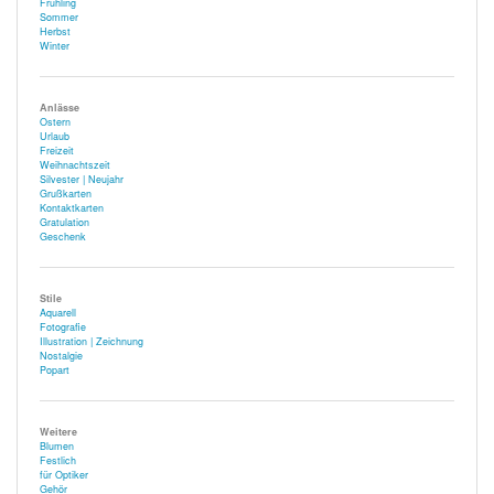
Frühling
Sommer
Herbst
Winter
Anlässe
Ostern
Urlaub
Freizeit
Weihnachtszeit
Silvester | Neujahr
Grußkarten
Kontaktkarten
Gratulation
Geschenk
Stile
Aquarell
Fotografie
Illustration | Zeichnung
Nostalgie
Popart
Weitere
Blumen
Festlich
für Optiker
Gehör