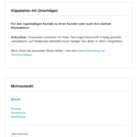
Klappkarten mit Umschlägen
Für den regelmäßigen Kontakt zu Ihren Kunden oder auch Ihre nächste
Werbeaktion!
Zubuchbar:
Innenseiten zusätzlich mit Ihrem Text/Logo/Unterschrift 4-farbig gestaltet
und bedruckt (auf Vorderseite ebenfalls kurzer farbiger Text direkt im Motiv integrierbar).
Wenn Ihnen die passenden Worte fehlen – hier eine
kleine Sammlung von
Textvorschlägen
.
Motivauswahl
Neuste
Format
Hochformat
Querformat
Jahreszeiten