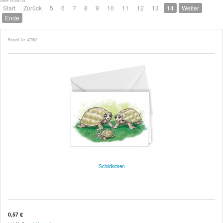
Seite 14 von 14
Start
Zurück
5
6
7
8
9
10
11
12
13
14
Weiter
Ende
Bestell-Nr. 47052
Schildkröten
0,57 €