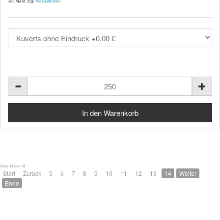
inkl. MwSt. zzgl.
Versandkosten
Seite 14 von 14
Start
Zurück
5
6
7
8
9
10
11
12
13
14
Weiter
Ende