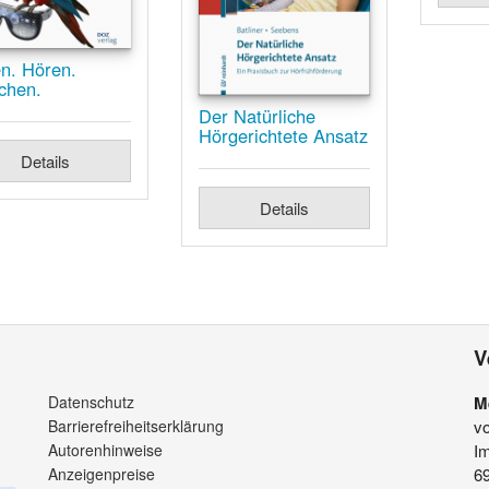
n. Hören.
chen.
Der Natürliche
Hörgerichtete Ansatz
Details
Details
V
Datenschutz
M
Barrierefreiheitserklärung
v
Autorenhinweise
Im
Anzeigenpreise
6