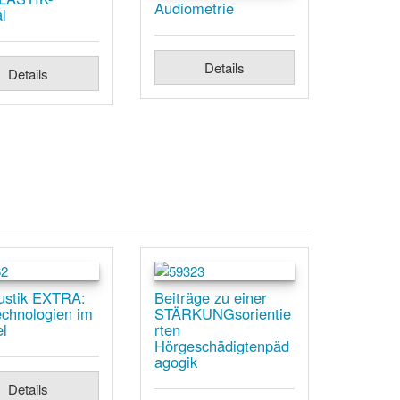
Audiometrie
l
Details
Details
ustik EXTRA:
Beiträge zu einer
echnologien im
STÄRKUNGsorientie
l
rten
Hörgeschädigtenpäd
agogik
Details