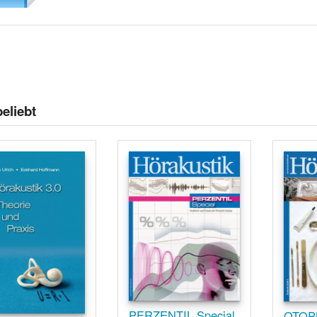
eliebt
PERZENTIL Special
OTOP