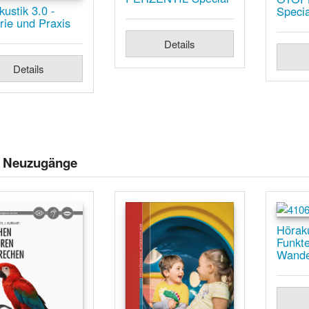
ustik 3.0 -
Specia
rie und Praxis
Details
Details
e Neuzugänge
Hörak
Funkt
Wande