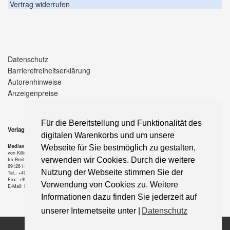
Vertrag widerrufen
Datenschutz
Barrierefreiheitserklärung
Autorenhinweise
Anzeigenpreise
Für die Bereitstellung und Funktionalität des
Verlag
digitalen Warenkorbs und um unsere
Median-Verlag
Webseite für Sie bestmöglich zu gestalten,
von Killisch-Horn GmbH
verwenden wir Cookies. Durch die weitere
Im Breitspiel 11 a
69126 Heidelberg
Nutzung der Webseite stimmen Sie der
Tel.: +49-6221-90 509-0
Fax: +49-6221-90 509-20
Verwendung von Cookies zu. Weitere
E-Mail: info@median-verlag.de
Informationen dazu finden Sie jederzeit auf
unserer Internetseite unter |
Datenschutz
Copyright © 2021 median-verlag.de. Alle Rechte vorbehalten.