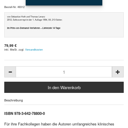
Bestell-Nr. 49312
von Sebastian Hoth und Thomas Lenarz
2012, Softcoverreprint der 1. Auflage 1994, XII, 213 Seiten
im Print-on-Demand-Verfahren – Lieferzeit 14 Tage
79,99 €
inkl. MwSt. zzgl.
Versandkosten
Beschreibung
ISBN 978-3-642-78800-0
Für ihre Fachkollegen haben die Autoren umfangreiches klinisches