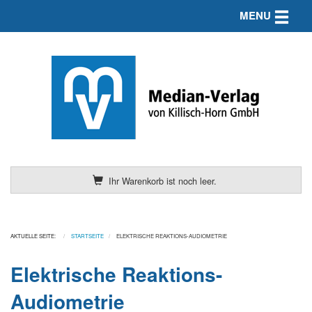
Toggle n
MENU
Ihr Warenkorb ist noch leer.
AKTUELLE SEITE:
STARTSEITE
ELEKTRISCHE REAKTIONS-AUDIOMETRIE
Elektrische Reaktions-
Audiometrie