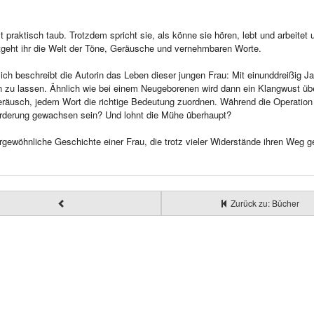
st praktisch taub. Trotzdem spricht sie, als könne sie hören, lebt und arbeit
tgeht ihr die Welt der Töne, Geräusche und vernehmbaren Worte.
ich beschreibt die Autorin das Leben dieser jungen Frau: Mit einunddreißig Ja
n zu lassen. Ähnlich wie bei einem Neugeborenen wird dann ein Klangwust üb
äusch, jedem Wort die richtige Bedeutung zuordnen. Während die Operation nä
rderung gewachsen sein? Und lohnt die Mühe überhaupt?
gewöhnliche Geschichte einer Frau, die trotz vieler Widerstände ihren Weg g
Zurück zu: Bücher