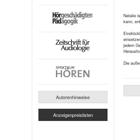
Natalie i
kann, en
Eindrückl
einsetze
jedem Ger
Herausfo
Die außer
Autorenhinweise
Anzeigenpreislisten