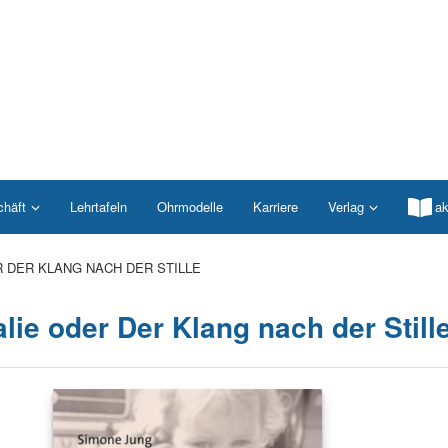
chäft
Lehrtafeln
Ohrmodelle
Karriere
Verlag
ak
R DER KLANG NACH DER STILLE
lie oder Der Klang nach der Still