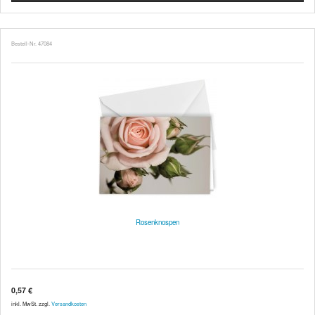
Bestell-Nr. 47084
Rosenknospen
0,57 €
inkl. MwSt. zzgl.
Versandkosten