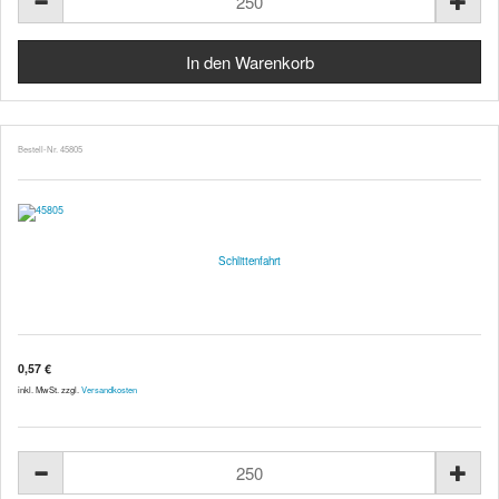
Bestell-Nr. 45805
Schlittenfahrt
0,57 €
inkl. MwSt. zzgl.
Versandkosten