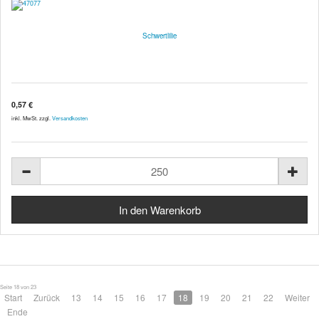
Schwertlilie
0,57 €
inkl. MwSt. zzgl.
Versandkosten
Seite 18 von 23
Start
Zurück
13
14
15
16
17
18
19
20
21
22
Weiter
Ende