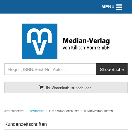
Toggle n
MENU
Ihr Warenkorb ist noch leer.
AKTUELLE SEITE:
STARTSEITE
FÜR DAS FACHGESCHÄFT
KUNDENZEITSCHRIFTEN
Kundenzeitschriften