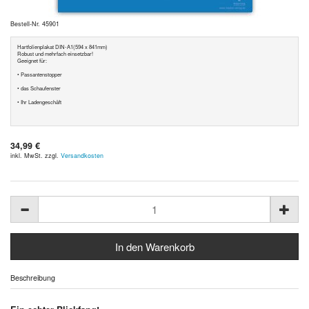
Bestell-Nr. 45901
Hartfolienplakat DIN-A1(594 x 841mm)
Robust und mehrfach einsetzbar!
Geeignet für:
• Passantenstopper
• das Schaufenster
• Ihr Ladengeschäft
34,99 €
inkl. MwSt. zzgl.
Versandkosten
Beschreibung