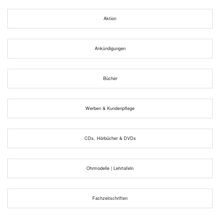
Aktion
Ankündigungen
Bücher
Werben & Kundenpflege
CDs, Hörbücher & DVDs
Ohrmodelle | Lehrtafeln
Fachzeitschriften