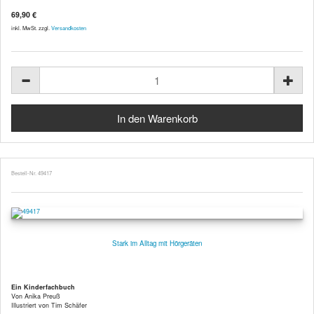
69,90 €
inkl. MwSt. zzgl.
Versandkosten
Bestell-Nr. 49417
Stark im Alltag mit Hörgeräten
Ein Kinderfachbuch
Von Anika Preuß
Illustriert von Tim Schäfer