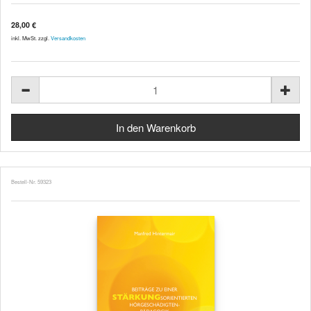
28,00 €
inkl. MwSt. zzgl.
Versandkosten
Bestell-Nr. 59323