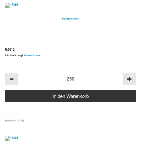
Windröschen
0,57 €
inkl. MwSt. zzgl.
Versandkosten
Bestell-Nr. 47388