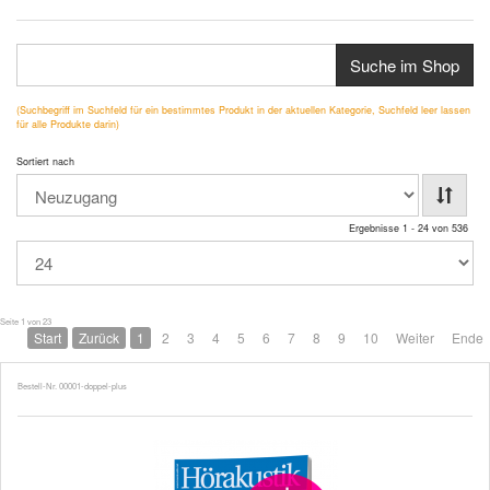
Suche im Shop
(Suchbegriff im Suchfeld für ein bestimmtes Produkt in der aktuellen Kategorie, Suchfeld leer lassen
für alle Produkte darin)
Sortiert nach
Ergebnisse 1 - 24 von 536
Seite 1 von 23
Start
Zurück
1
2
3
4
5
6
7
8
9
10
Weiter
Ende
Bestell-Nr. 00001-doppel-plus