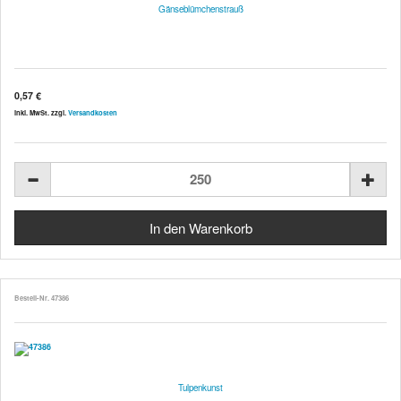
Gänseblümchenstrauß
0,57 €
inkl. MwSt. zzgl.
Versandkosten
Bestell-Nr. 47386
Tulpenkunst