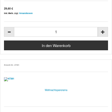
29,60 €
inkl. MwSt. zzgl.
Versandkosten
Bestell-Nr. 47391
Weihnachtspanorama