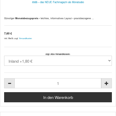
65db – das NEUE Fachmagazin als Monatsabo
Günstiger
Monatsbezugspreis
• leichtes, informatives Layout • praxisbezogene ...
7,60 €
inkl. MwSt. zzgl.
Versandkosten
zzgl. Abo-Versandkosten: