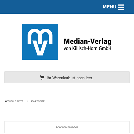
Toggle n
MENU
Ihr Warenkorb ist noch leer.
AKTUELLE SEITE:
STARTSEITE
Abonnentenvorteil