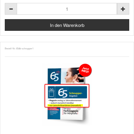
Bestell-Nr. 65db-schnupper1