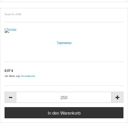
Bestell-Nr. 47360
Tulpenwiese
0,57 €
inkl. MwSt. zzgl.
Versandkosten