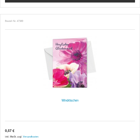
Bestell-Nr. 47389
Windröschen
0,57 €
inkl. MwSt. zzgl.
Versandkosten