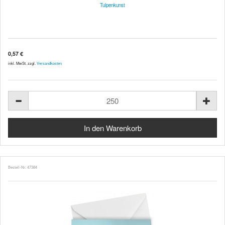
Tulpenkunst
0,57 €
inkl. MwSt. zzgl.
Versandkosten
Bestell-Nr. 47384