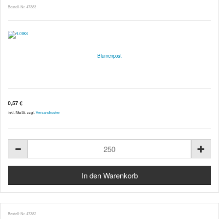
Bestell-Nr. 47383
Blumenpost
0,57 €
inkl. MwSt. zzgl.
Versandkosten
Bestell-Nr. 47382