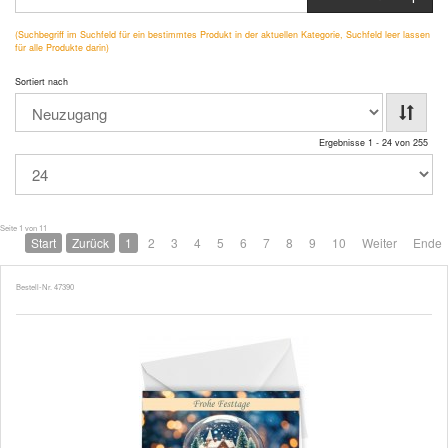
(Suchbegriff im Suchfeld für ein bestimmtes Produkt in der aktuellen Kategorie, Suchfeld leer lassen
für alle Produkte darin)
Sortiert nach
Ergebnisse 1 - 24 von 255
Seite 1 von 11
Start
Zurück
1
2
3
4
5
6
7
8
9
10
Weiter
Ende
Bestell-Nr. 47390