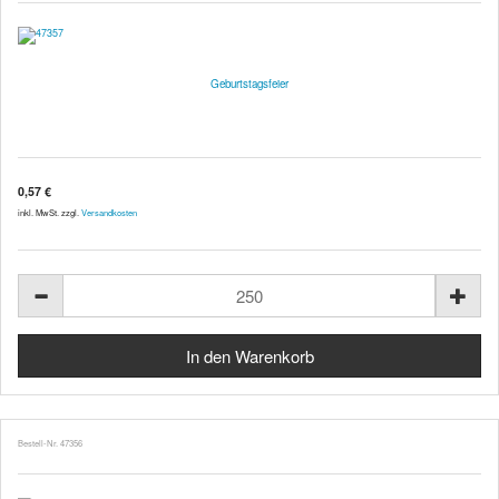
Geburtstagsfeier
0,57 €
inkl. MwSt. zzgl.
Versandkosten
Bestell-Nr. 47356