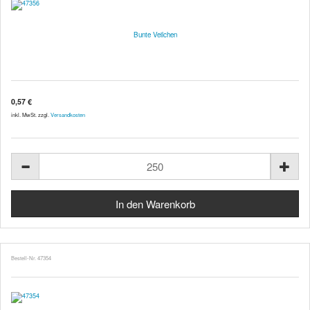
Bunte Veilchen
0,57 €
inkl. MwSt. zzgl.
Versandkosten
Bestell-Nr. 47354