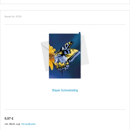
Bestell-Nr. 47374
Blauer Schmetterling
0,57 €
inkl. MwSt. zzgl.
Versandkosten