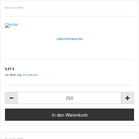
Bestell-Nr. 47359
Lebkuchenhäuschen
0,57 €
inkl. MwSt. zzgl.
Versandkosten
Bestell-Nr. 47358