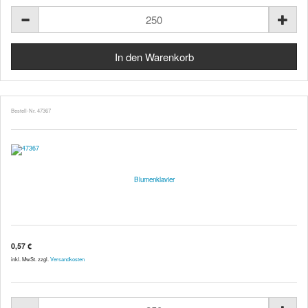
Bestell-Nr. 47367
Blumenklavier
0,57 €
inkl. MwSt. zzgl.
Versandkosten