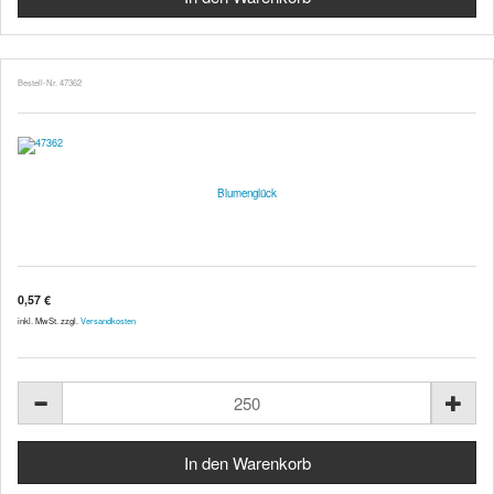
Bestell-Nr. 47362
Blumenglück
0,57 €
inkl. MwSt. zzgl.
Versandkosten