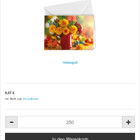
Herbstgruß
0,57 €
inkl. MwSt. zzgl.
Versandkosten