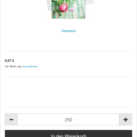
Hahnenfuß
0,57 €
inkl. MwSt. zzgl.
Versandkosten