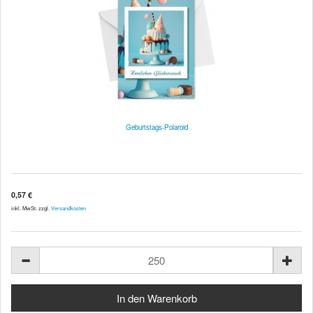
Geburtstags-Polaroid
0,57 €
inkl. MwSt. zzgl.
Versandkosten