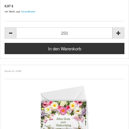
0,57 €
inkl. MwSt. zzgl.
Versandkosten
Bestell-Nr. 47380