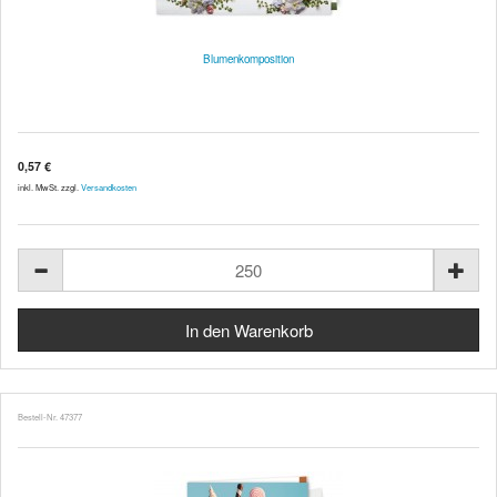
Blumenkomposition
0,57 €
inkl. MwSt. zzgl.
Versandkosten
Bestell-Nr. 47377