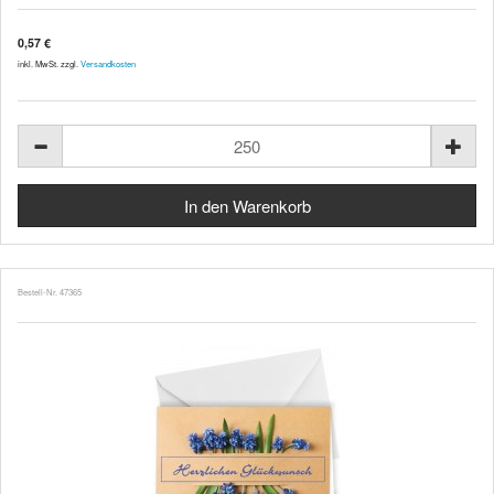
0,57 €
inkl. MwSt. zzgl.
Versandkosten
Bestell-Nr. 47365