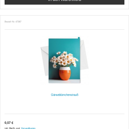
Bestell-Nr. 47387
Gänseblümchenstrauß
0,57 €
inkl. MwSt. zzgl.
Versandkosten