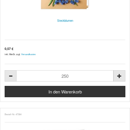
Steckblumen
0,57 €
inkl. MwSt. zzgl.
Versandkosten
Bestell-Nr. 47364