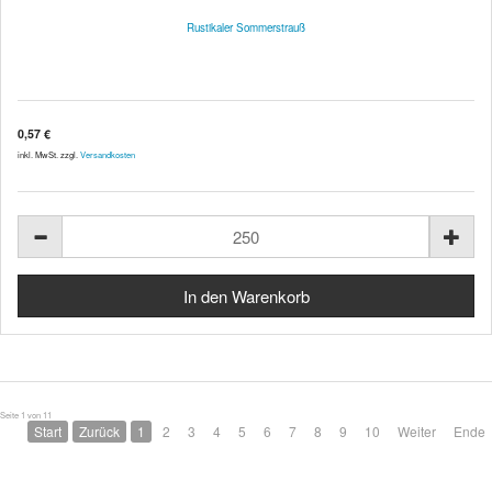
Rustikaler Sommerstrauß
0,57 €
inkl. MwSt. zzgl.
Versandkosten
Seite 1 von 11
Start
Zurück
1
2
3
4
5
6
7
8
9
10
Weiter
Ende