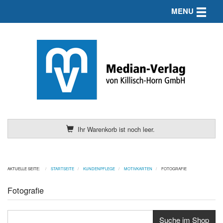
Toggle n
MENU
Ihr Warenkorb ist noch leer.
AKTUELLE SEITE:
STARTSEITE
KUNDENPFLEGE
MOTIVKARTEN
FOTOGRAFIE
Fotografie
Suche im Shop