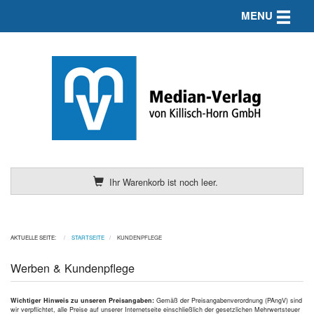
Toggle n
MENU
Ihr Warenkorb ist noch leer.
AKTUELLE SEITE:
STARTSEITE
KUNDENPFLEGE
Werben & Kundenpflege
Wichtiger Hinweis zu unseren Preisangaben:
Gemäß der Preisangabenverordnung (PAngV) sind
wir verpflichtet, alle Preise auf unserer Internetseite einschließlich der gesetzlichen Mehrwertsteuer