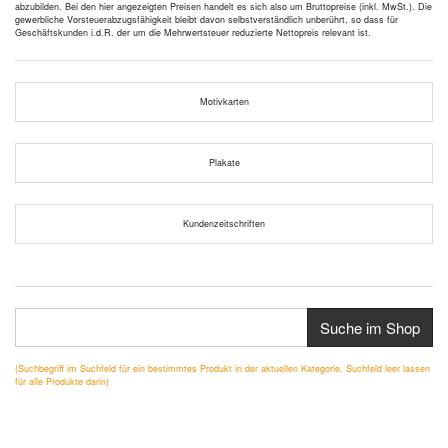
abzubilden. Bei den hier angezeigten Preisen handelt es sich also um Bruttopreise (inkl. MwSt.). Die
gewerbliche Vorsteuerabzugsfähigkeit bleibt davon selbstverständlich unberührt, so dass für
Geschäftskunden i.d.R. der um die Mehrwertsteuer reduzierte Nettopreis relevant ist.
Motivkarten
Plakate
Kundenzeitschriften
Suche im Shop
(Suchbegriff im Suchfeld für ein bestimmtes Produkt in der aktuellen Kategorie, Suchfeld leer lassen
für alle Produkte darin)