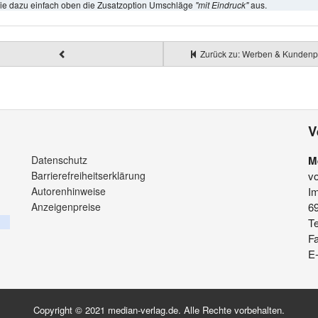
ie dazu einfach oben die Zusatzoption Umschläge
"mit Eindruck"
aus.
Zurück zu: Werben & Kundenp
V
Datenschutz
M
Barrierefreiheitserklärung
v
Autorenhinweise
Im
Anzeigenpreise
6
Te
F
E-
Copyright © 2021 median-verlag.de. Alle Rechte vorbehalten.