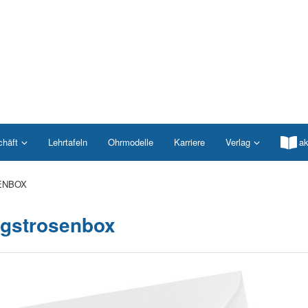
chäft
Lehrtafeln
Ohrmodelle
Karriere
Verlag
ak
ENBOX
ngstrosenbox