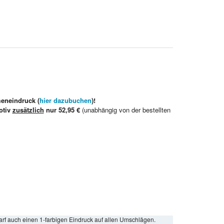
meneindruck (
hier dazubuchen
)!
otiv
zusätzlich
nur 52,95 €
(unabhängig von der bestellten
arf auch einen 1-farbigen Eindruck auf allen Umschlägen.