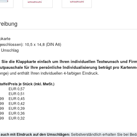
reibung
pkarte
geschlossen): 10,5 x 14,8 (DIN A6)
e Umschlag
 Sie die Klappkarte einfach um Ihren individuellen Textwunsch und Fir
utpauschale für Ihre persönliche Individualisierung beträgt pro Kartenm
ge) und enthält Ihren individuellen 4-farbigen Eindruck.
affel
Preis je Stück (inkl. MwSt.)
EUR 0,57
EUR 0,51
999
EUR 0,45
999
EUR 0,42
999
EUR 0,39
999
EUR 0,36
999
EUR 0,32
l auch mit Eindruck auf den Umschlägen:
Selbstverständlich erhalten Sie bei Bed