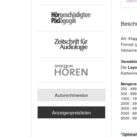
Besch
Art: Klap
Format (
Inklusiv
Veredeln
Die
Layo
Kartenmen
Mengenst
250 - 499
500 - 999
Autorenhinweise
1000 - 1
2000 - 2
3000 - 4
Anzeigenpreislisten
5000 - 8
9000 - 9
*Optiona