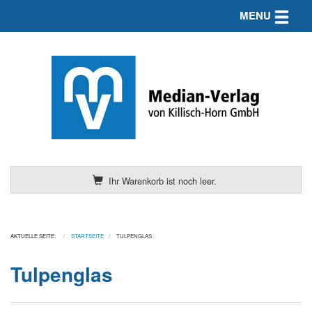
Toggle n
MENU
Ihr Warenkorb ist noch leer.
AKTUELLE SEITE:
STARTSEITE
TULPENGLAS
Tulpenglas