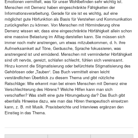
Emotionen vermittelt, was für unser Wohlbefinden sehr wichtig ist.
Menschen mit Demenz haben eingeschränkte Fähigkeiten der
Informationsverarbeitung. Gerade für sie ist es wichtig, auf eine
möglichst gute Hörfunktion als Basis für Verstehen und Kommunikation
zurückgreifen zu können. Von Menschen mit Hörminderung ohne
Demenz wissen wir, dass eine eingeschränkte Hörfähigkeit allein schon
eine massive Belastung im Alltag darstellen kann. Sie müssen sich
immer noch mehr anstrengen, um etwas mitzubekommen, d. h. ihre
Aufmerksamkeit auf Töne, Geräusche, Sprache fokussieren, was
anstrengend ist und ermüdend. Menschen mit verminderter Hörfähigkeit
sind oft nervös, gereizt, schlafen schlecht, fühlen sich vereinsamt.
Hinzu kommt die Stigmatisierung oder befürchtete Stigmatisierung des
Gehörlosen oder „Tauben“. Das Buch vermittelt einen leicht
verständlichen Überblick zu diesem Thema und gibt nützliche
Ratschläge: Wie erkennt man bei einem Menschen mit Demenz eine
Verschlechterung des Hörens? Welche Hilfen kann man sich
verschaffen? Was stellt eine gute Hörumgebung dar? Das Buch gibt
ebenfalls Hinweise dazu, wie man das Hören therapeutisch einsetzen
kann, z. B. mit Musik. Praxisberichte und Interviews ergänzen den
Einstieg in das Thema.