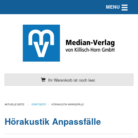
Toggle n
MENU
Ihr Warenkorb ist noch leer.
AKTUELLE SEITE:
STARTSEITE
HÖRAKUSTIK ANPASSFÄLLE
Hörakustik Anpassfälle