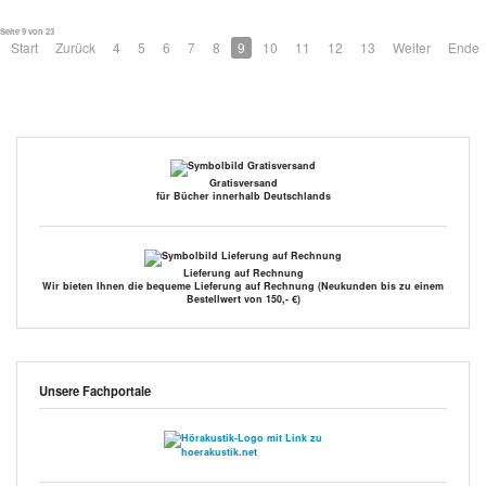
Seite 9 von 23
Start
Zurück
4
5
6
7
8
9
10
11
12
13
Weiter
Ende
Gratisversand
für Bücher innerhalb Deutschlands
Lieferung auf Rechnung
Wir bieten Ihnen die bequeme Lieferung auf Rechnung (Neukunden bis zu einem
Bestellwert von 150,- €)
Unsere Fachportale