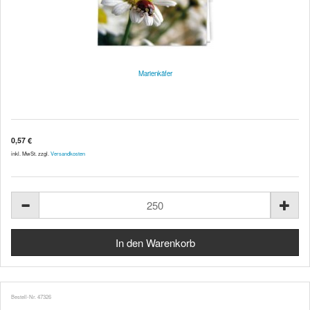
Marienkäfer
0,57 €
inkl. MwSt. zzgl.
Versandkosten
Bestell-Nr. 47326