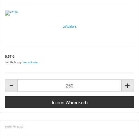
Luftballons
0,57 €
inkl. MwSt. zzgl.
Versandkosten
Bestell-Nr. 59322