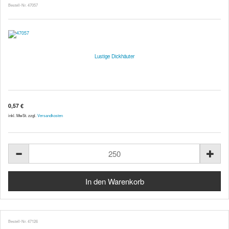
Bestell-Nr. 47057
Lustige Dickhäuter
0,57 €
inkl. MwSt. zzgl.
Versandkosten
Bestell-Nr. 47126