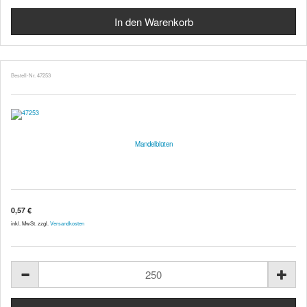
Bestell-Nr. 47253
Mandelblüten
0,57 €
inkl. MwSt. zzgl.
Versandkosten