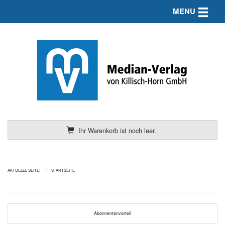
Toggle n
MENU
Ihr Warenkorb ist noch leer.
AKTUELLE SEITE:
STARTSEITE
Abonnentenvorteil