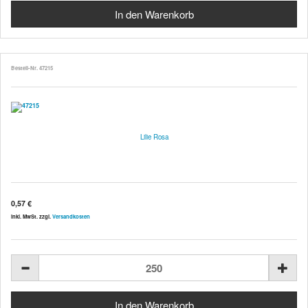
Bestell-Nr. 47215
Lilie Rosa
0,57 €
inkl. MwSt. zzgl.
Versandkosten