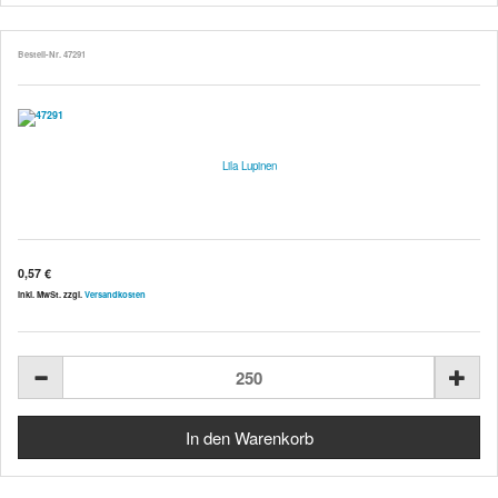
Bestell-Nr. 47291
Lila Lupinen
0,57 €
inkl. MwSt. zzgl.
Versandkosten