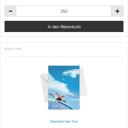
Bestell-Nr. 47166
Marienkäfer beim Start