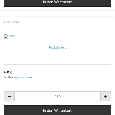
Bestell-Nr. 47348
Maiglöckchen_2
0,57 €
inkl. MwSt. zzgl.
Versandkosten