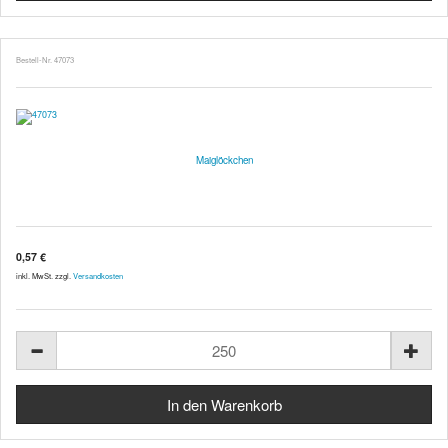
Bestell-Nr. 47073
Maiglöckchen
0,57 €
inkl. MwSt. zzgl.
Versandkosten