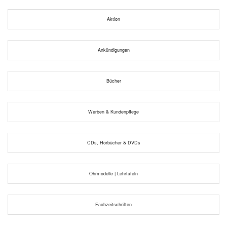
Aktion
Ankündigungen
Bücher
Werben & Kundenpflege
CDs, Hörbücher & DVDs
Ohrmodelle | Lehrtafeln
Fachzeitschriften