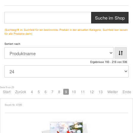
Suche im Shop
(Suchbegriff im Suchfeld für ein bestimmtes Produkt in der aktuellen Kategorie, Suchfeld leer lassen
für alle Produkte darin)
Sortiert nach
Ergebnisse 193 - 216 von 536
Seite 9 von 23
Start
Zurück
4
5
6
7
8
9
10
11
12
13
Weiter
Ende
Bestell-Nr. 47285