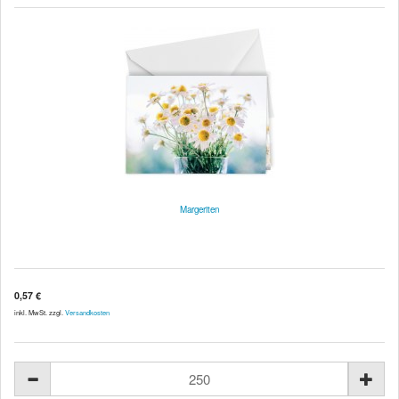
Margeriten
0,57 €
inkl. MwSt. zzgl.
Versandkosten