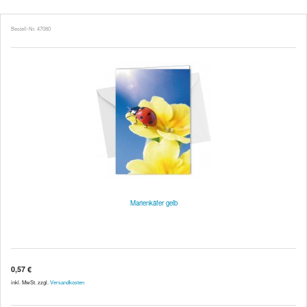
Bestell-Nr. 47080
Marienkäfer gelb
0,57 €
inkl. MwSt. zzgl.
Versandkosten