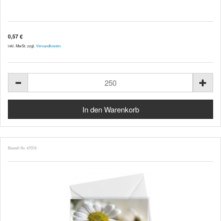
0,57 €
inkl. MwSt. zzgl.
Versandkosten
Bestell-Nr. 47074