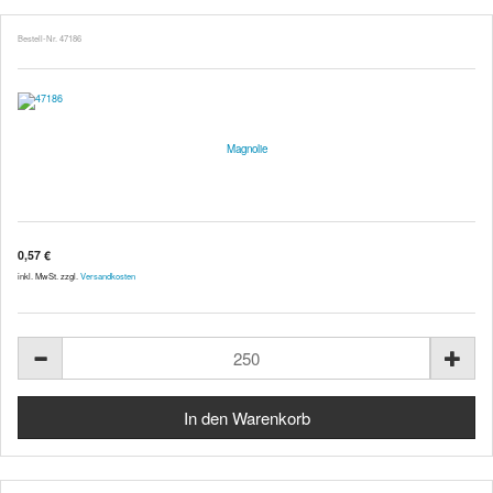
Bestell-Nr. 47186
Magnolie
0,57 €
inkl. MwSt. zzgl.
Versandkosten