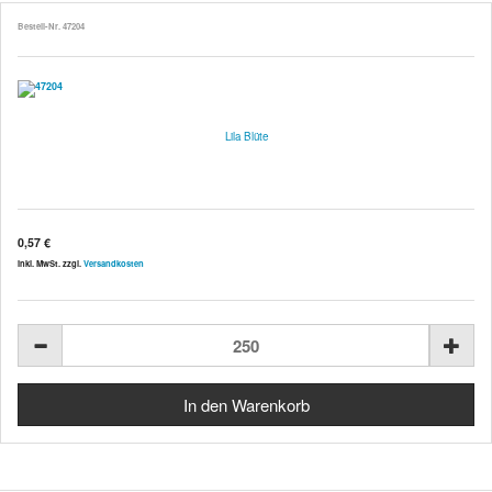
Bestell-Nr. 47204
Lila Blüte
0,57 €
inkl. MwSt. zzgl.
Versandkosten