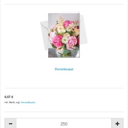
Blumenbouquet
0,57 €
inkl. MwSt. zzgl.
Versandkosten