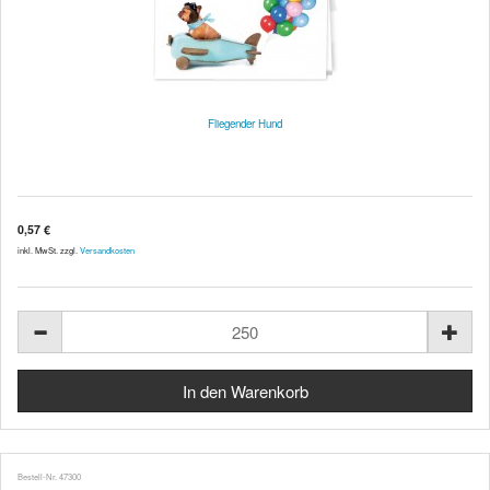
Fliegender Hund
0,57 €
inkl. MwSt. zzgl.
Versandkosten
Bestell-Nr. 47300