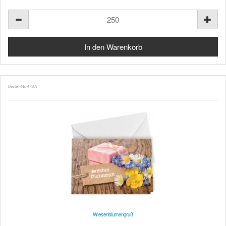
Bestell-Nr. 47309
Wiesenblumengruß