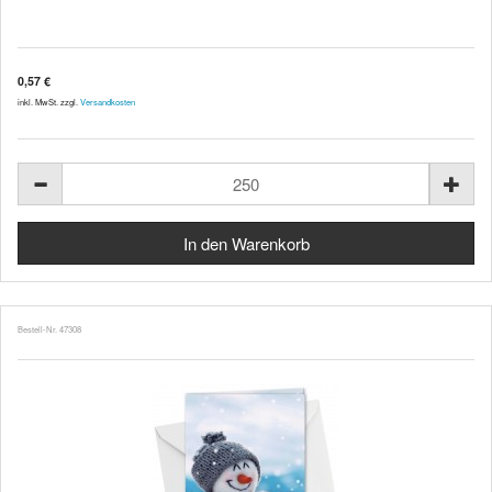
0,57 €
inkl. MwSt. zzgl.
Versandkosten
Bestell-Nr. 47308