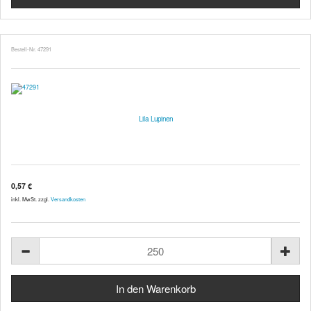
Bestell-Nr. 47291
Lila Lupinen
0,57 €
inkl. MwSt. zzgl.
Versandkosten