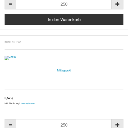
Bestell-Nr. 47294
Mittagsgold
0,57 €
inkl. MwSt. zzgl.
Versandkosten