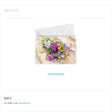
Bestell-Nr. 47310
Sommerblumen
0,57 €
inkl. MwSt. zzgl.
Versandkosten