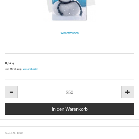
Winterfreuden
0,57 €
inkl. MwSt. zzgl.
Versandkosten
Bestell-Nr. 47307