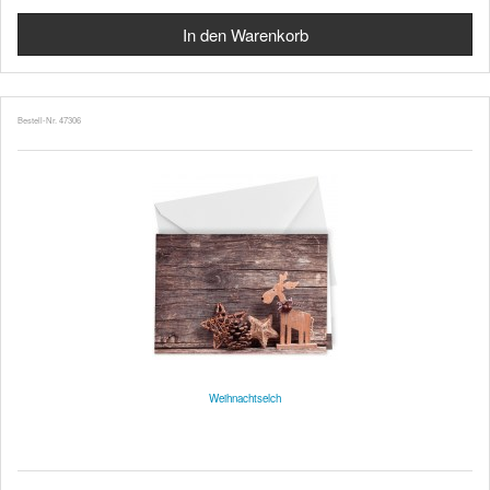
Bestell-Nr. 47306
Weihnachtselch