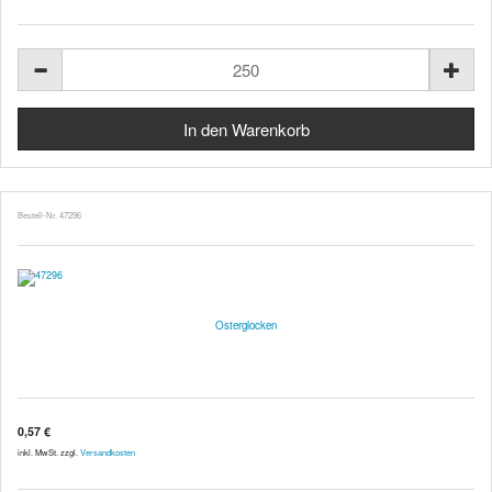
Bestell-Nr. 47296
Osterglocken
0,57 €
inkl. MwSt. zzgl.
Versandkosten