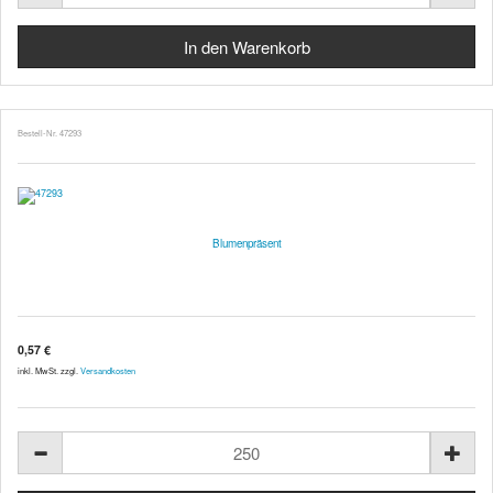
Bestell-Nr. 47293
Blumenpräsent
0,57 €
inkl. MwSt. zzgl.
Versandkosten