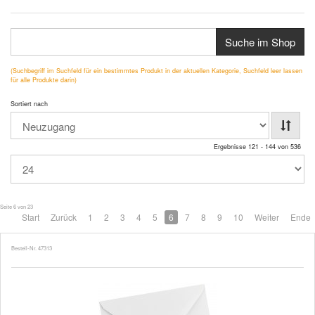
Suche im Shop
(Suchbegriff im Suchfeld für ein bestimmtes Produkt in der aktuellen Kategorie, Suchfeld leer lassen
für alle Produkte darin)
Sortiert nach
Ergebnisse 121 - 144 von 536
Seite 6 von 23
Start
Zurück
1
2
3
4
5
6
7
8
9
10
Weiter
Ende
Bestell-Nr. 47313