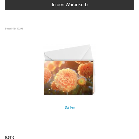
Bestell-Nr. 47298
Dahlien
0,57 €