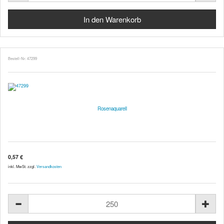
Bestell-Nr. 47299
Rosenaquarell
0,57 €
inkl. MwSt. zzgl.
Versandkosten