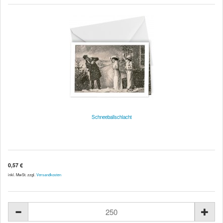
Schneeballschlacht
0,57 €
inkl. MwSt. zzgl.
Versandkosten