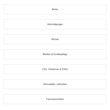
Aktion
Ankündigungen
Bücher
Werben & Kundenpflege
CDs, Hörbücher & DVDs
Ohrmodelle | Lehrtafeln
Fachzeitschriften