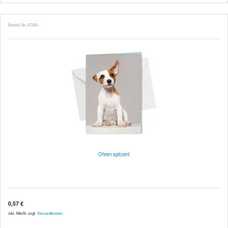
Bestell-Nr. 47303
Ohren spitzen!
0,57 €
inkl. MwSt. zzgl.
Versandkosten