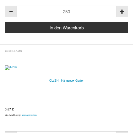
Bestell-Nr. 47295
CLaSH - Hängender Garten
0,57 €
inkl. MwSt. zzgl.
Versandkosten