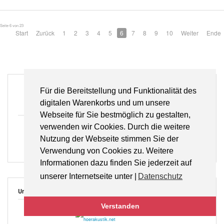
Seite 6 von 23
Start
Zurück
1
2
3
4
5
6
7
8
9
10
Weiter
Ende
Für die Bereitstellung und Funktionalität des
Gratisversand
für Bücher innerhalb Deutschlands
digitalen Warenkorbs und um unsere
Webseite für Sie bestmöglich zu gestalten,
verwenden wir Cookies. Durch die weitere
Lieferung auf Rechnung
Nutzung der Webseite stimmen Sie der
Wir bieten Ihnen die bequeme Lieferung auf Rechnung (Neukunden bis zu einem
Bestellwert von 150,- €)
Verwendung von Cookies zu. Weitere
Informationen dazu finden Sie jederzeit auf
unserer Internetseite unter |
Datenschutz
Unsere Fachportale
Verstanden