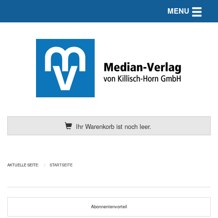
Toggle n
MENU
Ihr Warenkorb ist noch leer.
AKTUELLE SEITE:
STARTSEITE
Abonnentenvorteil