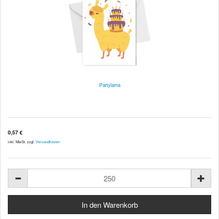
Partylama
0,57 €
inkl. MwSt. zzgl.
Versandkosten