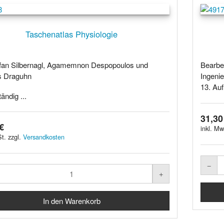
Taschenatlas Physiologie
fan Silbernagl, Agamemnon Despopoulos und
Bearbe
s Draguhn
Ingeni
13. Auf
tändig ...
31,30
€
inkl. Mw
t. zzgl.
Versandkosten