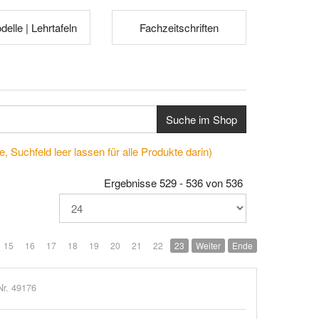
elle | Lehrtafeln
Fachzeitschriften
Suche im Shop
, Suchfeld leer lassen für alle Produkte darin)
Ergebnisse 529 - 536 von 536
15
16
17
18
19
20
21
22
23
Weiter
Ende
Nr. 49176