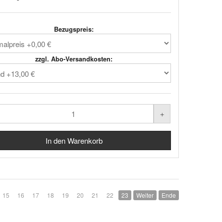
Bezugspreis:
zzgl. Abo-Versandkosten:
15
16
17
18
19
20
21
22
23
Weiter
Ende