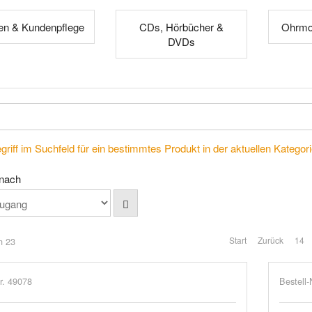
n & Kundenpflege
CDs, Hörbücher &
Ohrmod
DVDs
riff im Suchfeld für ein bestimmtes Produkt in der aktuellen Kategorie
 nach
Start
Zurück
14
n 23
r. 49078
Bestell-