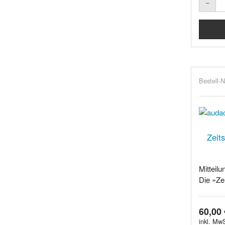
Bestell-N
Zeits
Mitteilu
Die »Zei
60,00 
inkl. MwS