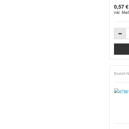
0,57 €
inkl. MwS
Bestell-N