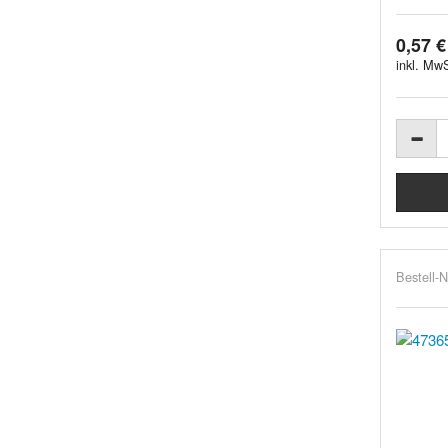
0,57 €
inkl. MwS
Bestell-N