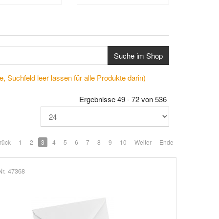
Suche im Shop
, Suchfeld leer lassen für alle Produkte darin)
Ergebnisse 49 - 72 von 536
rück
1
2
3
4
5
6
7
8
9
10
Weiter
Ende
Nr. 47368