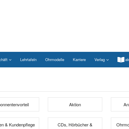
chäft
Lehrtafeln
Ohrmodelle
Karriere
Verlag
ak
onnentenvorteil
Aktion
An
n & Kundenpflege
CDs, Hörbücher &
Ohrmod