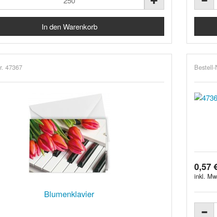
r. 47367
Bestell-
0,57 
inkl. Mw
Blumenklavier