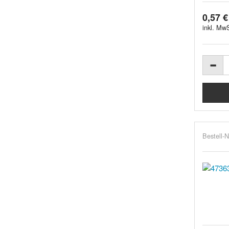
0,57 €
inkl. MwS
Bestell-N