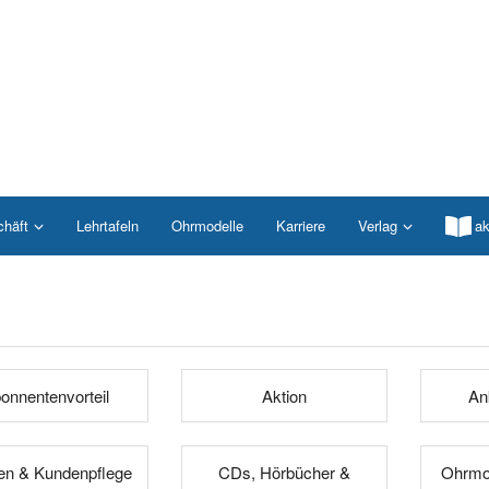
chäft
Lehrtafeln
Ohrmodelle
Karriere
Verlag
ak
onnentenvorteil
Aktion
An
n & Kundenpflege
CDs, Hörbücher &
Ohrmod