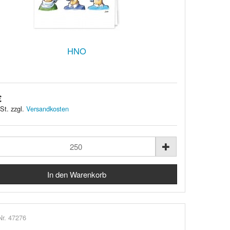
HNO
€
St. zzgl.
Versandkosten
Nr. 47276