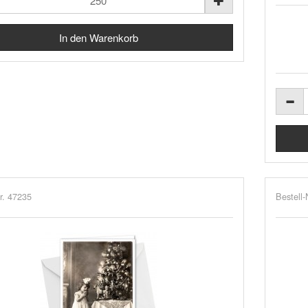
r. 47235
Bestell-