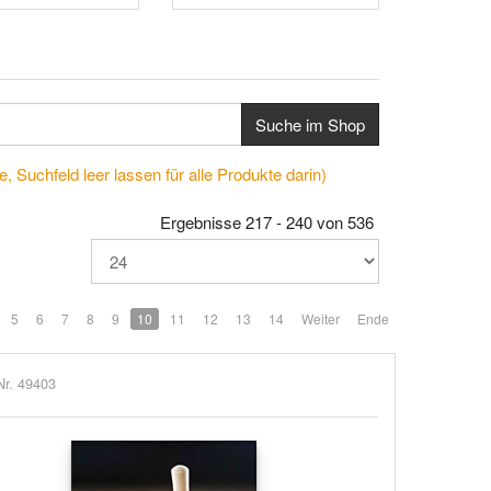
Suche im Shop
, Suchfeld leer lassen für alle Produkte darin)
Ergebnisse 217 - 240 von 536
5
6
7
8
9
10
11
12
13
14
Weiter
Ende
Nr. 49403