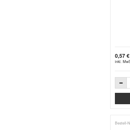
0,57 €
inkl. MwS
Bestell-N