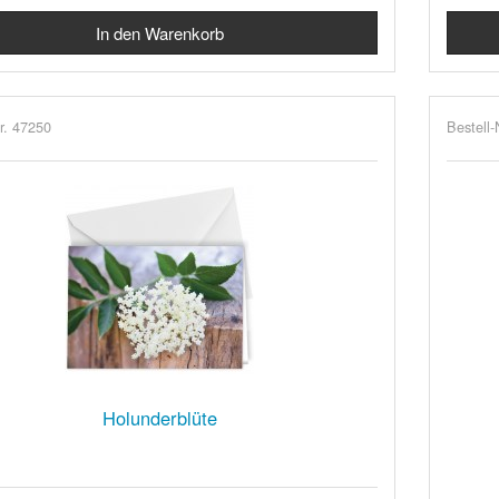
r. 47250
Bestell-
Holunderblüte