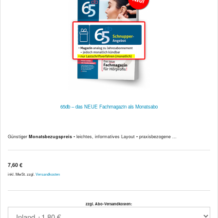
65db – das NEUE Fachmagazin als Monatsabo
Günstiger
Monatsbezugspreis
• leichtes, informatives Layout • praxisbezogene ...
7,60 €
inkl. MwSt. zzgl.
Versandkosten
zzgl. Abo-Versandkosten: