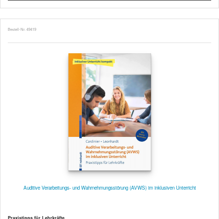
Bestell-Nr. 49419
Auditive Verarbeitungs- und Wahrnehmungsstörung (AVWS) im inklusiven Unterricht
Praxistipps für Lehrkräfte