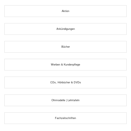
Aktion
Ankündigungen
Bücher
Werben & Kundenpflege
CDs, Hörbücher & DVDs
Ohrmodelle | Lehrtafeln
Fachzeitschriften