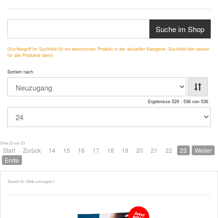
Suche im Shop
(Suchbegriff im Suchfeld für ein bestimmtes Produkt in der aktuellen Kategorie, Suchfeld leer lassen
für alle Produkte darin)
Sortiert nach
Ergebnisse 529 - 536 von 536
Seite 23 von 23
Start
Zurück
14
15
16
17
18
19
20
21
22
23
Weiter
Ende
Bestell-Nr. 65db-schnupper1