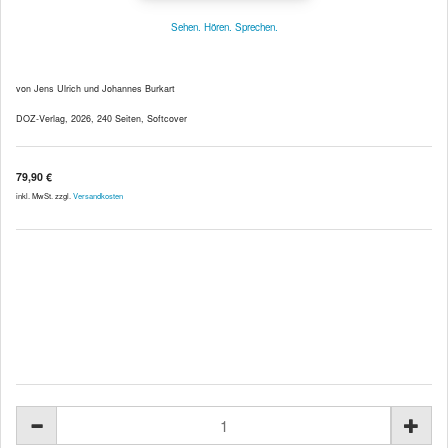
Sehen. Hören. Sprechen.
von Jens Ulrich und Johannes Burkart
DOZ-Verlag, 2026, 240 Seiten, Softcover
79,90 €
inkl. MwSt. zzgl.
Versandkosten