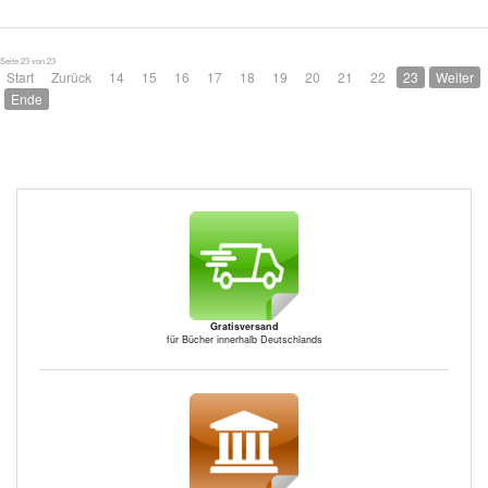
Seite 23 von 23
Start
Zurück
14
15
16
17
18
19
20
21
22
23
Weiter
Ende
Gratisversand
für Bücher innerhalb Deutschlands