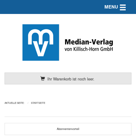
Toggle n
MENU
Ihr Warenkorb ist noch leer.
AKTUELLE SEITE:
STARTSEITE
Abonnentenvorteil