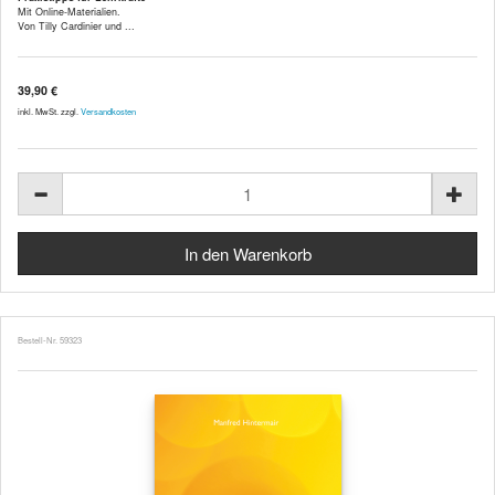
Mit Online-Materialien.
Von Tilly Cardinier und ...
39,90 €
inkl. MwSt. zzgl.
Versandkosten
Bestell-Nr. 59323