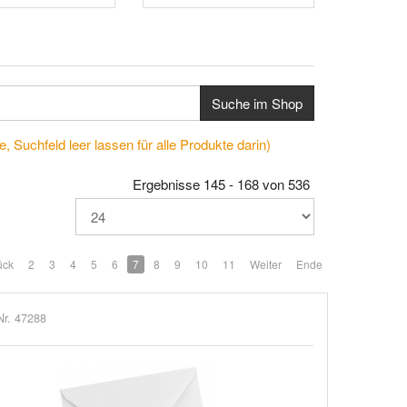
Suche im Shop
, Suchfeld leer lassen für alle Produkte darin)
Ergebnisse 145 - 168 von 536
ück
2
3
4
5
6
7
8
9
10
11
Weiter
Ende
Nr. 47288