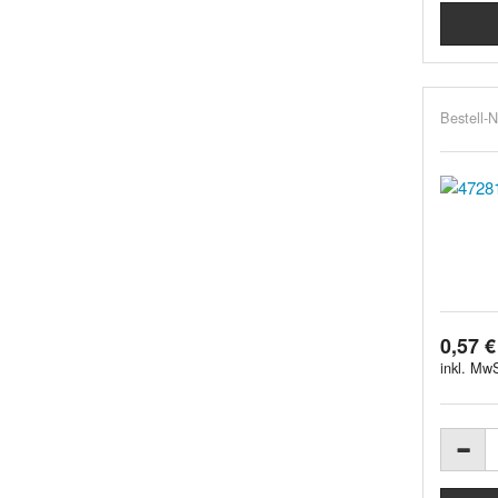
Bestell-N
0,57 €
inkl. MwS