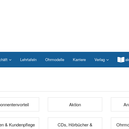
chäft
Lehrtafeln
Ohrmodelle
Karriere
Verlag
ak
onnentenvorteil
Aktion
An
n & Kundenpflege
CDs, Hörbücher &
Ohrmod