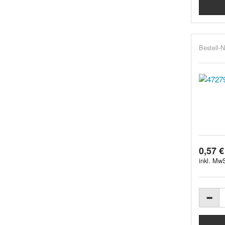
Bestell-N
0,57 €
inkl. MwS