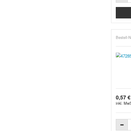
Bestell-N
0,57 €
inkl. MwS