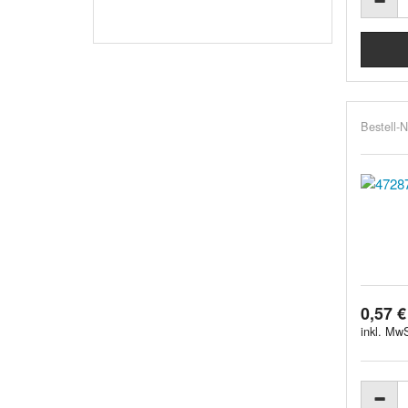
Bestell-N
0,57 €
inkl. MwS