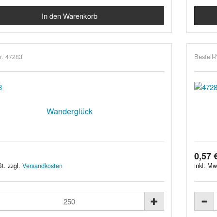
r. 47283
Bestell-
Wanderglück
0,57 
t. zzgl.
Versandkosten
inkl. Mw