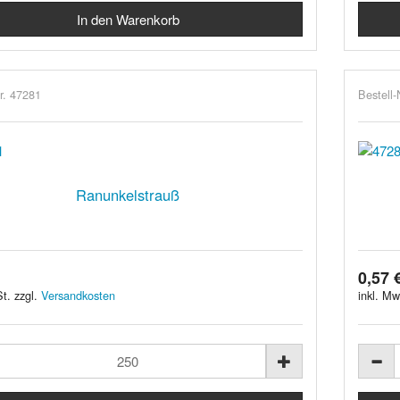
r. 47281
Bestell-
Ranunkelstrauß
0,57 
t. zzgl.
Versandkosten
inkl. Mw