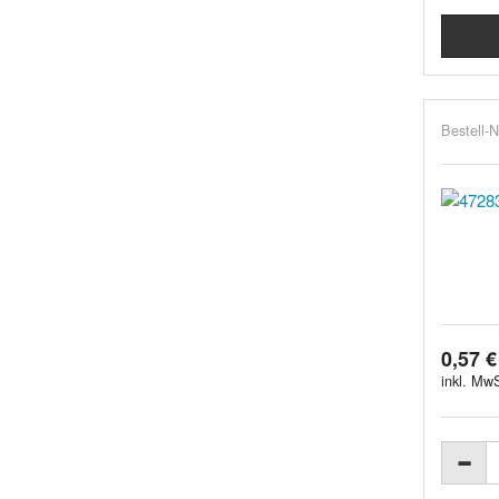
Bestell-N
0,57 €
inkl. MwS