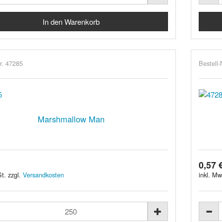
r. 47285
Bestell-
Marshmallow Man
0,57 
t. zzgl.
Versandkosten
inkl. Mw