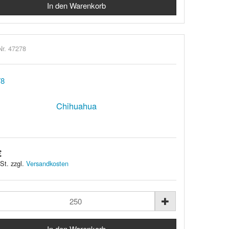
Nr. 47278
Chihuahua
€
St. zzgl.
Versandkosten