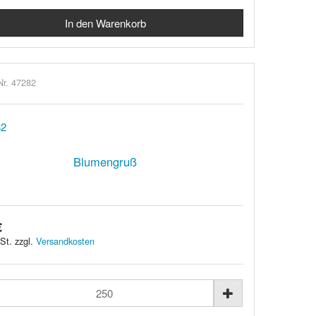
Nr. 47282
Blumengruß
€
St. zzgl.
Versandkosten