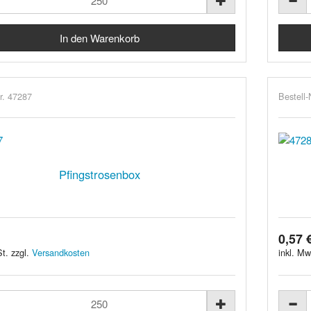
r. 47287
Bestell-
Pfingstrosenbox
0,57 
t. zzgl.
Versandkosten
inkl. Mw