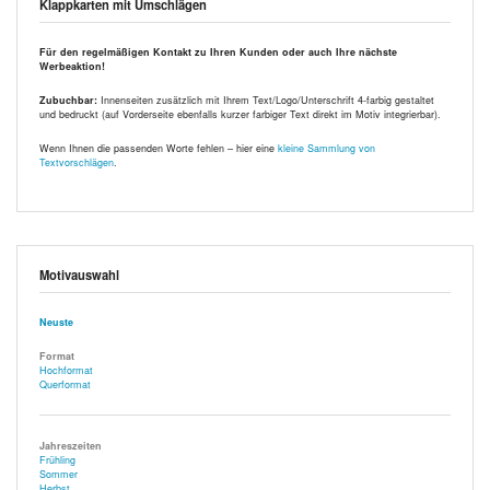
Klappkarten mit Umschlägen
Für den regelmäßigen Kontakt zu Ihren Kunden oder auch Ihre nächste
Werbeaktion!
Zubuchbar:
Innenseiten zusätzlich mit Ihrem Text/Logo/Unterschrift 4-farbig gestaltet
und bedruckt (auf Vorderseite ebenfalls kurzer farbiger Text direkt im Motiv integrierbar).
Wenn Ihnen die passenden Worte fehlen – hier eine
kleine Sammlung von
Textvorschlägen
.
Motivauswahl
Neuste
Format
Hochformat
Querformat
Jahreszeiten
Frühling
Sommer
Herbst