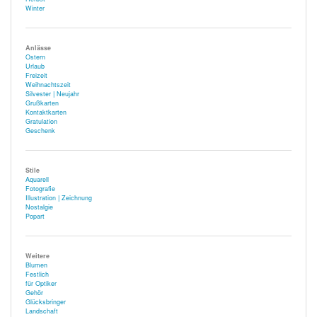
Winter
Anlässe
Ostern
Urlaub
Freizeit
Weihnachtszeit
Silvester | Neujahr
Grußkarten
Kontaktkarten
Gratulation
Geschenk
Stile
Aquarell
Fotografie
Illustration | Zeichnung
Nostalgie
Popart
Weitere
Blumen
Festlich
für Optiker
Gehör
Glücksbringer
Landschaft