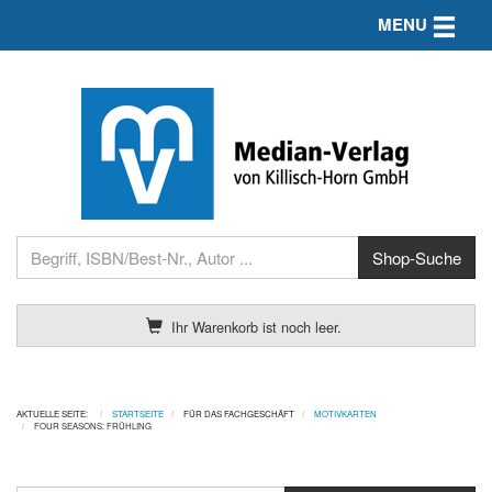
Toggle n
MENU
Ihr Warenkorb ist noch leer.
AKTUELLE SEITE:
STARTSEITE
FÜR DAS FACHGESCHÄFT
MOTIVKARTEN
FOUR SEASONS: FRÜHLING