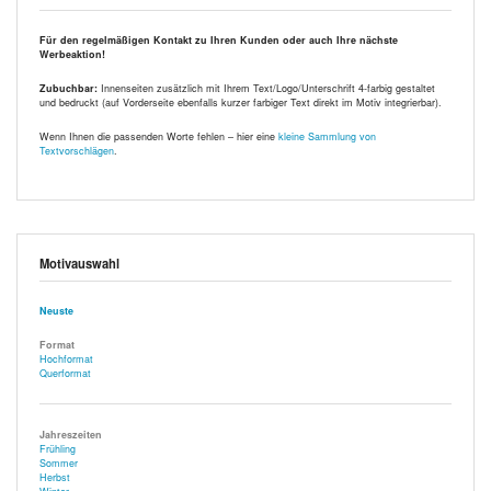
Für den regelmäßigen Kontakt zu Ihren Kunden oder auch Ihre nächste
Werbeaktion!
Zubuchbar:
Innenseiten zusätzlich mit Ihrem Text/Logo/Unterschrift 4-farbig gestaltet
und bedruckt (auf Vorderseite ebenfalls kurzer farbiger Text direkt im Motiv integrierbar).
Wenn Ihnen die passenden Worte fehlen – hier eine
kleine Sammlung von
Textvorschlägen
.
Motivauswahl
Neuste
Format
Hochformat
Querformat
Jahreszeiten
Frühling
Sommer
Herbst