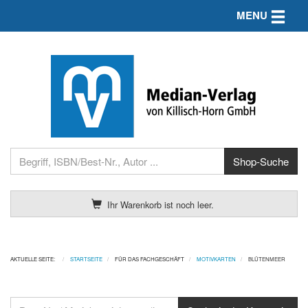
Toggle n
MENU
Ihr Warenkorb ist noch leer.
AKTUELLE SEITE:
STARTSEITE
FÜR DAS FACHGESCHÄFT
MOTIVKARTEN
BLÜTENMEER