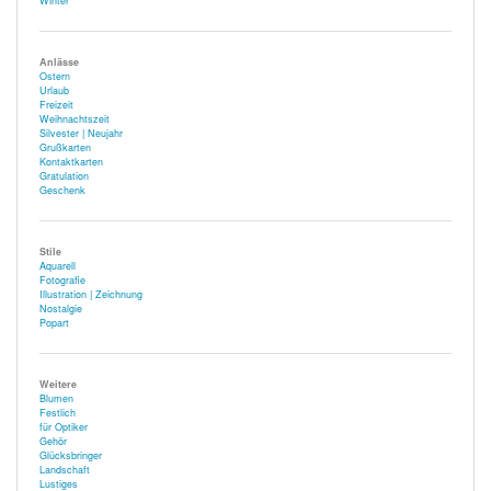
Winter
Anlässe
Ostern
Urlaub
Freizeit
Weihnachtszeit
Silvester | Neujahr
Grußkarten
Kontaktkarten
Gratulation
Geschenk
Stile
Aquarell
Fotografie
Illustration | Zeichnung
Nostalgie
Popart
Weitere
Blumen
Festlich
für Optiker
Gehör
Glücksbringer
Landschaft
Lustiges