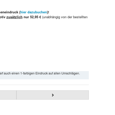
meneindruck (
hier dazubuchen
)!
otiv
zusätzlich
nur 52,95 €
(unabhängig von der bestellten
arf auch einen 1-farbigen Eindruck auf allen Umschlägen.