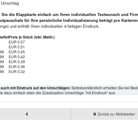
e Umschlag
 Sie die Klappkarte einfach um Ihren individuellen Textwunsch und Fir
utpauschale für Ihre persönliche Individualisierung beträgt pro Kartenm
ge) und enthält Ihren individuellen 4-farbigen Eindruck.
affel
Preis je Stück (inkl. MwSt.)
EUR 0,57
EUR 0,51
999
EUR 0,45
999
EUR 0,42
999
EUR 0,39
999
EUR 0,36
999
EUR 0,32
l auch mit Eindruck auf den Umschlägen:
Selbstverständlich erhalten Sie bei Bed
ie dazu einfach oben die Zusatzoption Umschläge
"mit Eindruck"
aus.
Zurück zu: Motivkarten