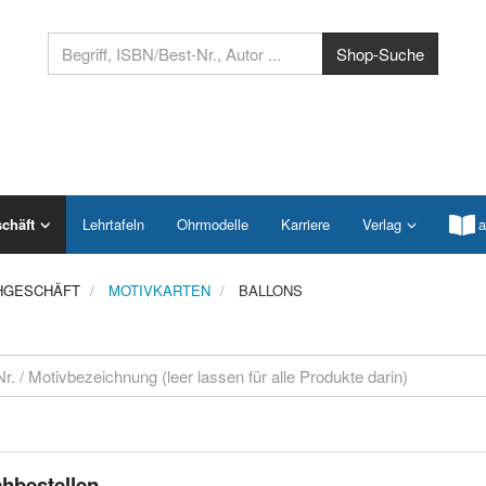
chäft
Lehrtafeln
Ohrmodelle
Karriere
Verlag
a
HGESCHÄFT
MOTIVKARTEN
BALLONS
hbestellen