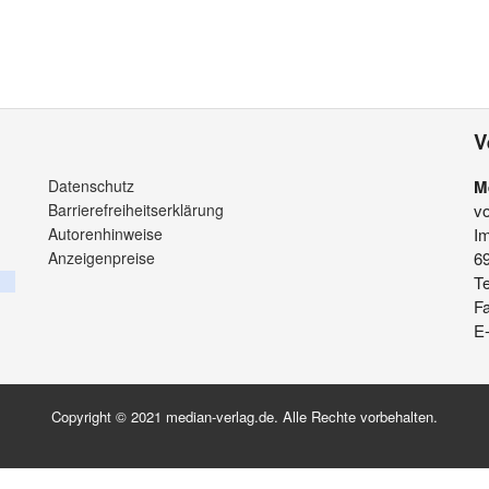
V
Datenschutz
M
Barrierefreiheitserklärung
v
Autorenhinweise
Im
Anzeigenpreise
6
Te
F
E-
Copyright © 2021 median-verlag.de. Alle Rechte vorbehalten.