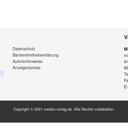
V
Datenschutz
M
Barrierefreiheitserklärung
v
Autorenhinweise
Im
Anzeigenpreise
6
Te
F
E-
Copyright © 2021 median-verlag.de. Alle Rechte vorbehalten.