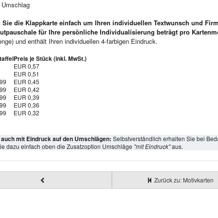
e Umschlag
 Sie die Klappkarte einfach um Ihren individuellen Textwunsch und Fir
utpauschale für Ihre persönliche Individualisierung beträgt pro Kartenm
ge) und enthält Ihren individuellen 4-farbigen Eindruck.
affel
Preis je Stück (inkl. MwSt.)
EUR 0,57
EUR 0,51
999
EUR 0,45
999
EUR 0,42
999
EUR 0,39
999
EUR 0,36
999
EUR 0,32
l auch mit Eindruck auf den Umschlägen:
Selbstverständlich erhalten Sie bei Bed
ie dazu einfach oben die Zusatzoption Umschläge
"mit Eindruck"
aus.
Zurück zu: Motivkarten