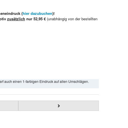
meneindruck (
hier dazubuchen
)!
otiv
zusätzlich
nur 52,95 €
(unabhängig von der bestellten
arf auch einen 1-farbigen Eindruck auf allen Umschlägen.