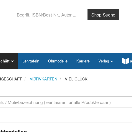
chäft
Lehrtafeln
Ohrmodelle
Karriere
Verlag
a
HGESCHÄFT
MOTIVKARTEN
VIEL GLÜCK
hbestellen