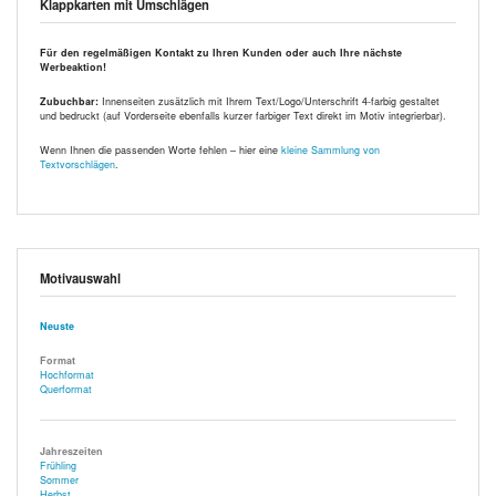
Klappkarten mit Umschlägen
Für den regelmäßigen Kontakt zu Ihren Kunden oder auch Ihre nächste
Werbeaktion!
Zubuchbar:
Innenseiten zusätzlich mit Ihrem Text/Logo/Unterschrift 4-farbig gestaltet
und bedruckt (auf Vorderseite ebenfalls kurzer farbiger Text direkt im Motiv integrierbar).
Wenn Ihnen die passenden Worte fehlen – hier eine
kleine Sammlung von
Textvorschlägen
.
Motivauswahl
Neuste
Format
Hochformat
Querformat
Jahreszeiten
Frühling
Sommer
Herbst