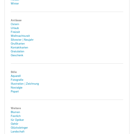
Winter
Anlässe
Ostern
Urlaub
Freizeit
Weihnachtszeit
Silvester | Neujahr
Grußkarten
Kontaktkarten
Gratulation
Geschenk
Stile
Aquarell
Fotografie
Illustration | Zeichnung
Nostalgie
Popart
Weitere
Blumen
Festlich
für Optiker
Gehör
Glücksbringer
Landschaft