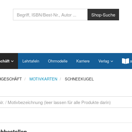
chäft
Lehrtafeln
Ohrmodelle
Karriere
Verlag
a
HGESCHÄFT
MOTIVKARTEN
SCHNEEKUGEL
hbestellen