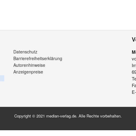
V
Datenschutz
M
Barrierefreiheitserklärung
v
Autorenhinweise
Im
Anzeigenpreise
6
Te
F
E-
Copyright © 2021 median-verlag.de. Alle Rechte vorbehalten.