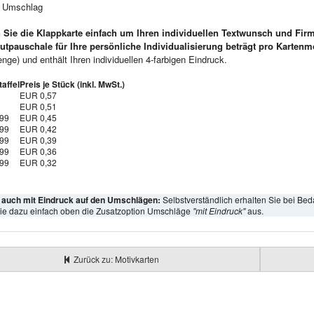
e Umschlag
 Sie die Klappkarte einfach um Ihren individuellen Textwunsch und Fir
utpauschale für Ihre persönliche Individualisierung beträgt pro Kartenm
ge) und enthält Ihren individuellen 4-farbigen Eindruck.
affel
Preis je Stück (inkl. MwSt.)
EUR 0,57
EUR 0,51
999
EUR 0,45
999
EUR 0,42
999
EUR 0,39
999
EUR 0,36
999
EUR 0,32
l auch mit Eindruck auf den Umschlägen:
Selbstverständlich erhalten Sie bei Bed
ie dazu einfach oben die Zusatzoption Umschläge
"mit Eindruck"
aus.
Zurück zu: Motivkarten