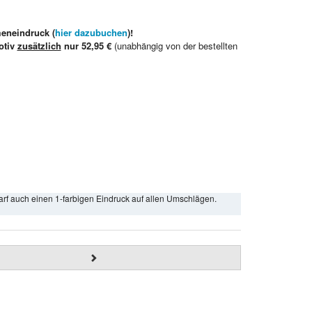
meneindruck (
hier dazubuchen
)!
otiv
zusätzlich
nur 52,95 €
(unabhängig von der bestellten
arf auch einen 1-farbigen Eindruck auf allen Umschlägen.