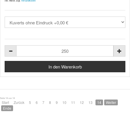
inkl. MwSt. zzgl.
Versandkosten
Seite 14 von 14
Start
Zurück
5
6
7
8
9
10
11
12
13
14
Weiter
Ende