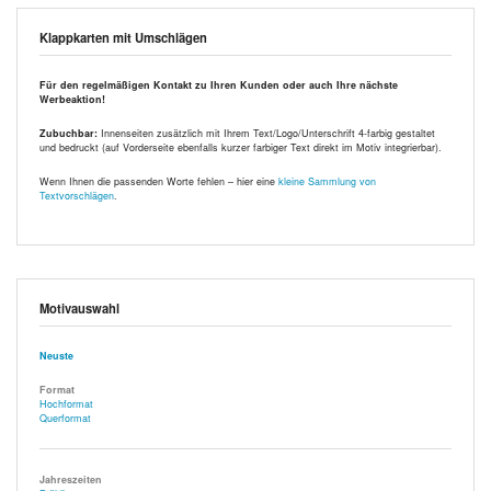
Klappkarten mit Umschlägen
Für den regelmäßigen Kontakt zu Ihren Kunden oder auch Ihre nächste
Werbeaktion!
Zubuchbar:
Innenseiten zusätzlich mit Ihrem Text/Logo/Unterschrift 4-farbig gestaltet
und bedruckt (auf Vorderseite ebenfalls kurzer farbiger Text direkt im Motiv integrierbar).
Wenn Ihnen die passenden Worte fehlen – hier eine
kleine Sammlung von
Textvorschlägen
.
Motivauswahl
Neuste
Format
Hochformat
Querformat
Jahreszeiten