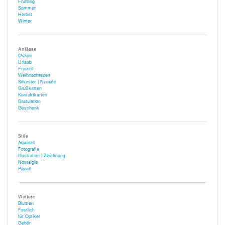
Frühling
Sommer
Herbst
Winter
Anlässe
Ostern
Urlaub
Freizeit
Weihnachtszeit
Silvester | Neujahr
Grußkarten
Kontaktkarten
Gratulation
Geschenk
Stile
Aquarell
Fotografie
Illustration | Zeichnung
Nostalgie
Popart
Weitere
Blumen
Festlich
für Optiker
Gehör