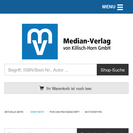
Toggle n
MENU
Ihr Warenkorb ist noch leer.
AKTUELLE SEITE:
STARTSEITE
FÜR DAS FACHGESCHÄFT
MOTIVKARTEN