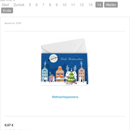
Seite 14 von 14
Start
Zurück
5
6
7
8
9
10
11
12
13
14
Weiter
Ende
Bestell-Nr. 47391
Weihnachtspanorama
0,57 €