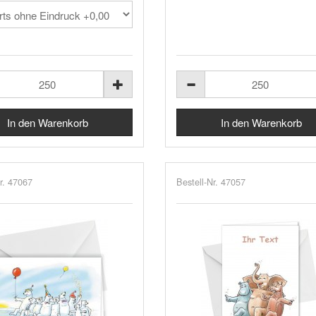
r. 47067
Bestell-Nr. 47057