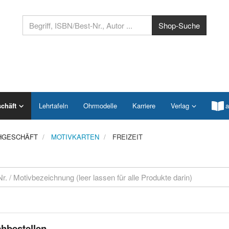
chäft
Lehrtafeln
Ohrmodelle
Karriere
Verlag
a
HGESCHÄFT
MOTIVKARTEN
FREIZEIT
hbestellen