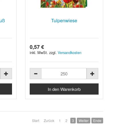
auß
Tulpenwiese
0,57 €
inkl. MwSt. zzgl.
Versandkosten
Start
Zurück
1
2
3
Weiter
Ende