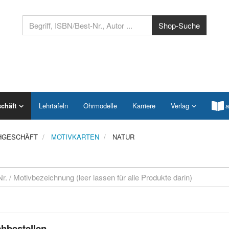
chäft
Lehrtafeln
Ohrmodelle
Karriere
Verlag
a
HGESCHÄFT
MOTIVKARTEN
NATUR
hbestellen