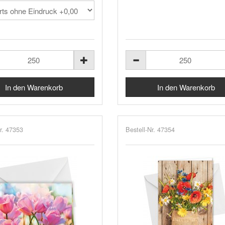
r. 47353
Bestell-Nr. 47354