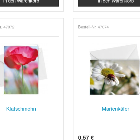
r. 47072
Bestell-Nr. 47074
Klatschmohn
Marienkäfer
0,57 €