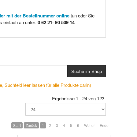
hier mit der Bestellnummer online
tun oder Sie
s einfach an unter:
0 62 21- 90 509 14
Suche im Shop
, Suchfeld leer lassen für alle Produkte darin)
Ergebnisse 1 - 24 von 123
Start
Zurück
1
2
3
4
5
6
Weiter
Ende