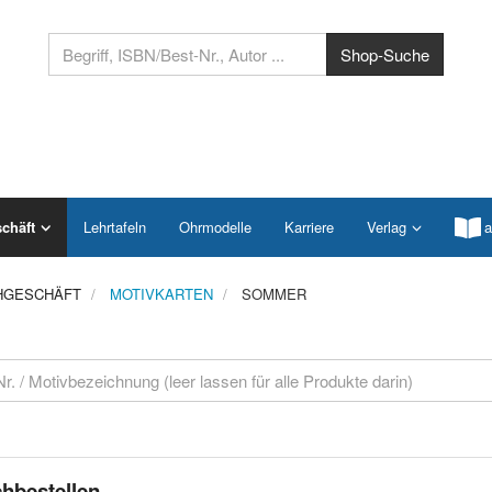
chäft
Lehrtafeln
Ohrmodelle
Karriere
Verlag
a
HGESCHÄFT
MOTIVKARTEN
SOMMER
hbestellen