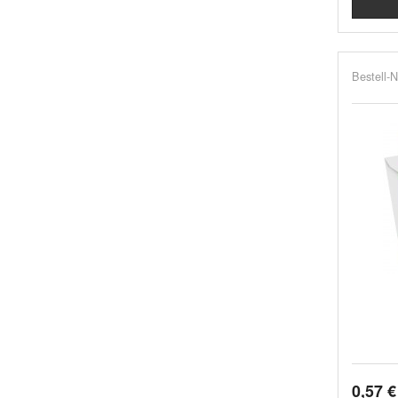
Bestell-N
0,57 €