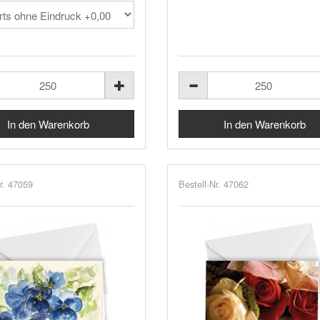
r. 47059
Bestell-Nr. 47062