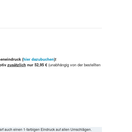
meneindruck (
hier dazubuchen
)!
otiv
zusätzlich
nur 52,95 €
(unabhängig von der bestellten
arf auch einen 1-farbigen Eindruck auf allen Umschlägen.