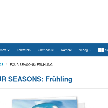
chäft
Lehrtafeln
Ohrmodelle
Karriere
Verlag
ak
GE
FOUR SEASONS: FRÜHLING
R SEASONS: Frühling