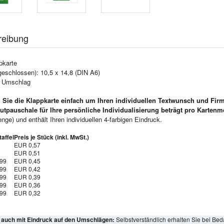
reibung
pkarte
geschlossen): 10,5 x 14,8 (DIN A6)
e Umschlag
 Sie die Klappkarte einfach um Ihren individuellen Textwunsch und Fir
utpauschale für Ihre persönliche Individualisierung beträgt pro Kartenm
ge) und enthält Ihren individuellen 4-farbigen Eindruck.
affel
Preis je Stück (inkl. MwSt.)
EUR 0,57
EUR 0,51
999
EUR 0,45
999
EUR 0,42
999
EUR 0,39
999
EUR 0,36
999
EUR 0,32
l auch mit Eindruck auf den Umschlägen:
Selbstverständlich erhalten Sie bei Bed