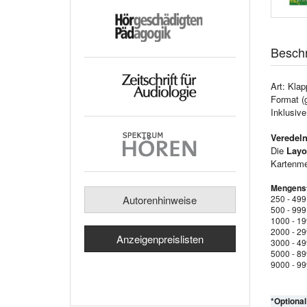
Besch
Art: Klap
Format (
Inklusiv
Veredeln
Die
Layo
Kartenmen
Mengenst
Autorenhinweise
250 - 499
500 - 999
1000 - 1
2000 - 2
Anzeigenpreislisten
3000 - 4
5000 - 8
9000 - 9
*Optiona