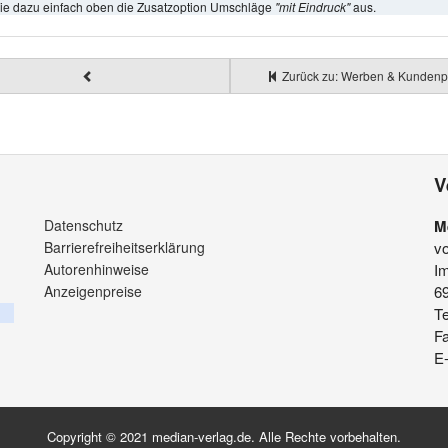
ie dazu einfach oben die Zusatzoption Umschläge
"mit Eindruck"
aus.
Zurück zu: Werben & Kundenp
V
Datenschutz
M
Barrierefreiheitserklärung
v
Autorenhinweise
Im
Anzeigenpreise
6
Te
F
E-
Copyright © 2021 median-verlag.de. Alle Rechte vorbehalten.