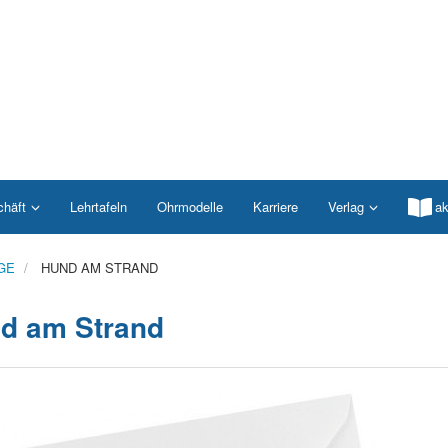
chäft
Lehrtafeln
Ohrmodelle
Karriere
Verlag
ak
GE
HUND AM STRAND
d am Strand