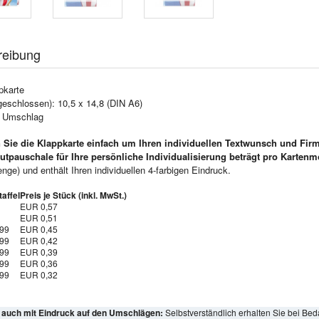
reibung
pkarte
geschlossen): 10,5 x 14,8 (DIN A6)
e Umschlag
 Sie die Klappkarte einfach um Ihren individuellen Textwunsch und Fir
utpauschale für Ihre persönliche Individualisierung beträgt pro Kartenm
ge) und enthält Ihren individuellen 4-farbigen Eindruck.
affel
Preis je Stück (inkl. MwSt.)
EUR 0,57
EUR 0,51
999
EUR 0,45
999
EUR 0,42
999
EUR 0,39
999
EUR 0,36
999
EUR 0,32
l auch mit Eindruck auf den Umschlägen:
Selbstverständlich erhalten Sie bei Bed