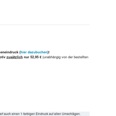
meneindruck (
hier dazubuchen
)!
otiv
zusätzlich
nur 52,95 €
(unabhängig von der bestellten
arf auch einen 1-farbigen Eindruck auf allen Umschlägen.