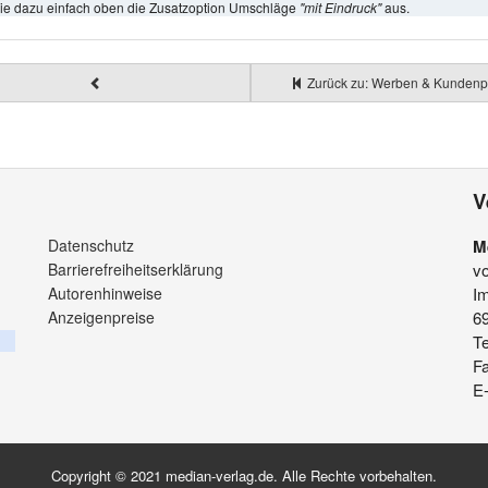
ie dazu einfach oben die Zusatzoption Umschläge
"mit Eindruck"
aus.
Zurück zu: Werben & Kundenp
V
Datenschutz
M
Barrierefreiheitserklärung
v
Autorenhinweise
Im
Anzeigenpreise
6
Te
F
E-
Copyright © 2021 median-verlag.de. Alle Rechte vorbehalten.