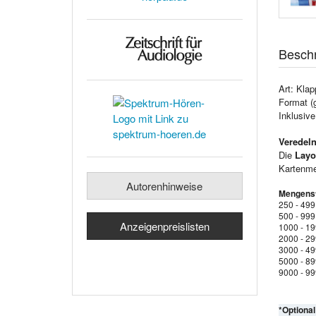
Besch
Art: Klap
Format (
Inklusiv
Veredeln
Die
Layo
Kartenmen
Autorenhinweise
Mengenst
250 - 499
500 - 999
Anzeigenpreislisten
1000 - 1
2000 - 2
3000 - 4
5000 - 8
9000 - 9
*Optiona