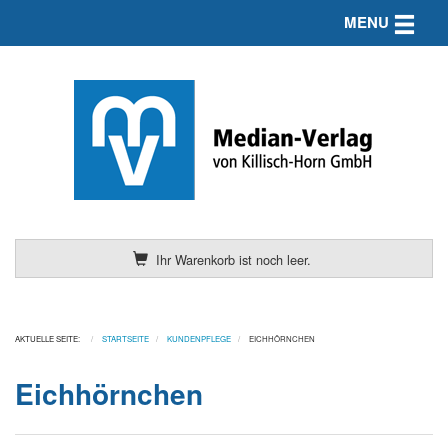
Toggle n
MENU
Ihr Warenkorb ist noch leer.
AKTUELLE SEITE:
STARTSEITE
KUNDENPFLEGE
EICHHÖRNCHEN
Eichhörnchen