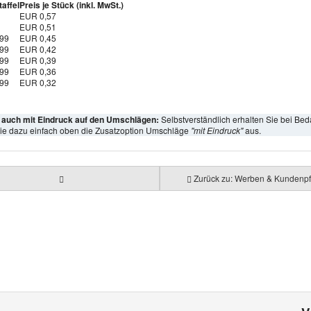
affel
Preis je Stück (inkl. MwSt.)
EUR 0,57
EUR 0,51
999
EUR 0,45
999
EUR 0,42
999
EUR 0,39
999
EUR 0,36
999
EUR 0,32
l auch mit Eindruck auf den Umschlägen:
Selbstverständlich erhalten Sie bei Bed
ie dazu einfach oben die Zusatzoption Umschläge
"mit Eindruck"
aus.
Zurück zu: Werben & Kundenpf