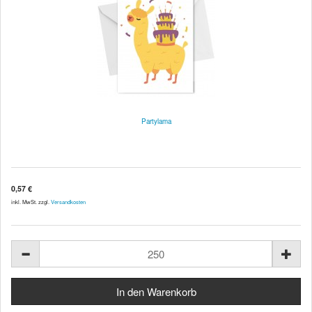
Partylama
0,57 €
inkl. MwSt. zzgl.
Versandkosten