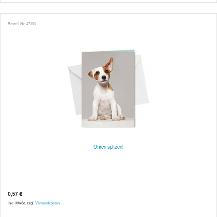
Bestell-Nr. 47303
Ohren spitzen!
0,57 €
inkl. MwSt. zzgl.
Versandkosten