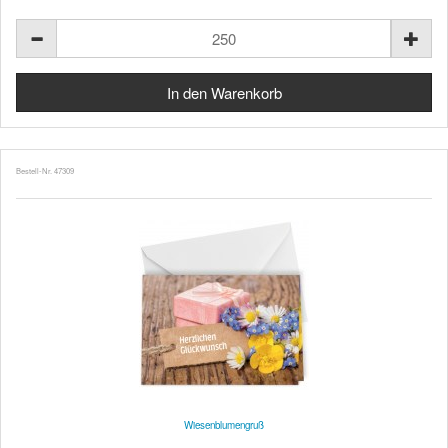
Bestell-Nr. 47309
Wiesenblumengruß