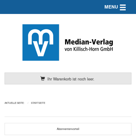
Toggle n
MENU
Ihr Warenkorb ist noch leer.
AKTUELLE SEITE:
STARTSEITE
Abonnentenvorteil