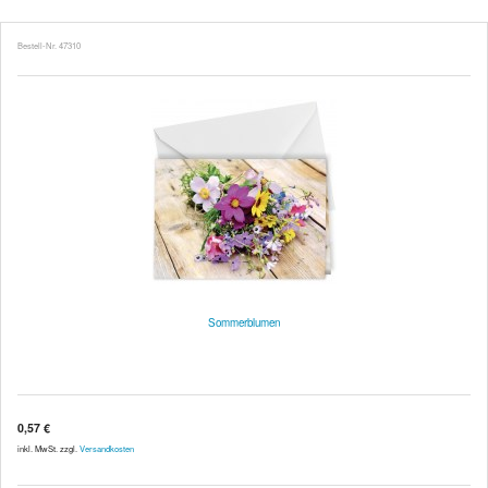
Bestell-Nr. 47310
Sommerblumen
0,57 €
inkl. MwSt. zzgl.
Versandkosten