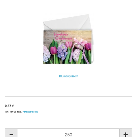
Blumenpräsent
0,57 €
inkl. MwSt. zzgl.
Versandkosten