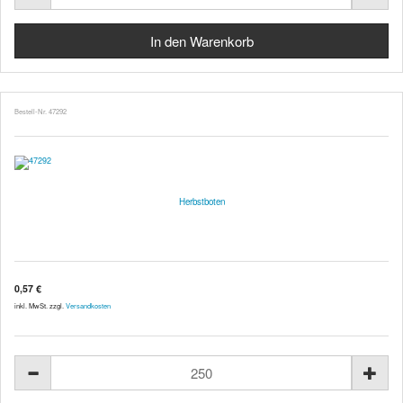
Bestell-Nr. 47292
Herbstboten
0,57 €
inkl. MwSt. zzgl.
Versandkosten