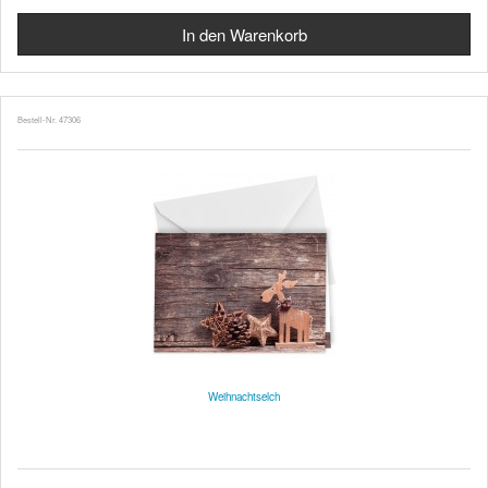
Bestell-Nr. 47306
Weihnachtselch