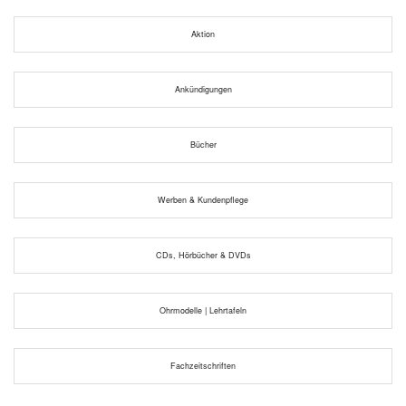
Aktion
Ankündigungen
Bücher
Werben & Kundenpflege
CDs, Hörbücher & DVDs
Ohrmodelle | Lehrtafeln
Fachzeitschriften