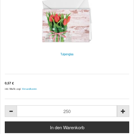
Tulpenglas
0,57 €
inkl. MwSt. zzgl.
Versandkosten