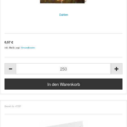
Dahlien
0,57 €
inkl. MwSt. zzgl.
Versandkosten
Bestell-Nr. 47297