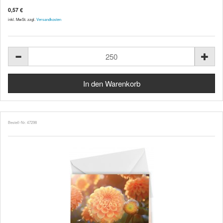
0,57 €
inkl. MwSt. zzgl.
Versandkosten
Bestell-Nr. 47298