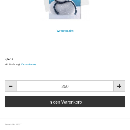
Winterfreuden
0,57 €
inkl. MwSt. zzgl.
Versandkosten
Bestell-Nr. 47307