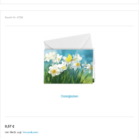
Bestell-Nr. 47296
Osterglocken
0,57 €
inkl. MwSt. zzgl.
Versandkosten