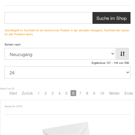
Suche im Shop
(Suchbegriff im Suchfeld für ein bestimmtes Produkt in der aktuellen Kategorie, Suchfeld leer lassen
für alle Produkte darin)
Sortiert nach
Ergebnisse 121 - 144 von 536
Seite 6 von 23
Start
Zurück
1
2
3
4
5
6
7
8
9
10
Weiter
Ende
Bestell-Nr. 47313