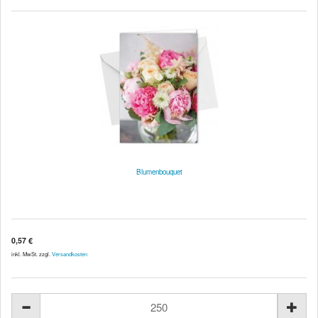
Blumenbouquet
0,57 €
inkl. MwSt. zzgl.
Versandkosten