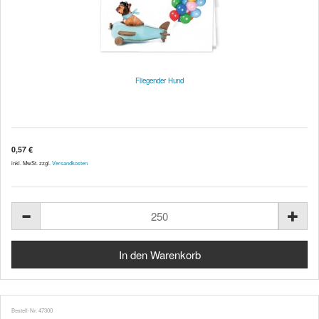
Fliegender Hund
0,57 €
inkl. MwSt. zzgl.
Versandkosten
Bestell-Nr. 47300