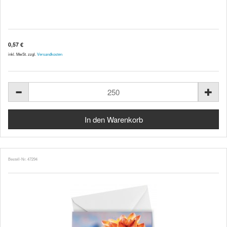
0,57 €
inkl. MwSt. zzgl.
Versandkosten
Bestell-Nr. 47294