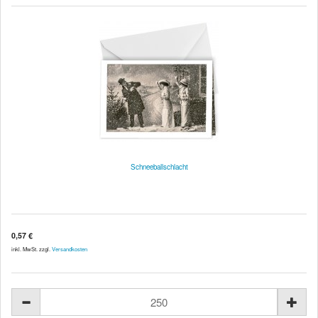
Schneeballschlacht
0,57 €
inkl. MwSt. zzgl.
Versandkosten