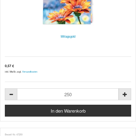
Mittagsgold
0,57 €
inkl. MwSt. zzgl.
Versandkosten
Bestell-Nr. 47293