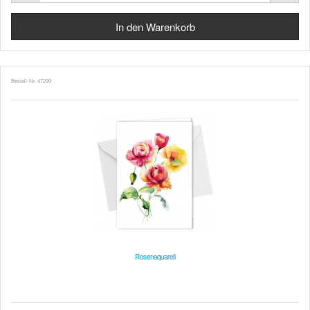
Bestell-Nr. 47299
Rosenaquarell