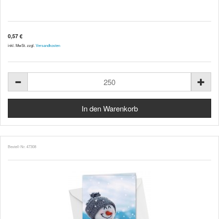
0,57 €
inkl. MwSt. zzgl.
Versandkosten
Bestell-Nr. 47308