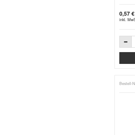
0,57 €
inkl. MwS
Bestell-N