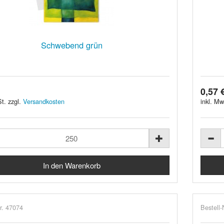
Schwebend grün
0,57 
t. zzgl.
Versandkosten
inkl. Mw
r. 47074
Bestell-