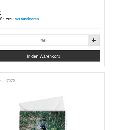
€
St. zzgl.
Versandkosten
Nr. 47075