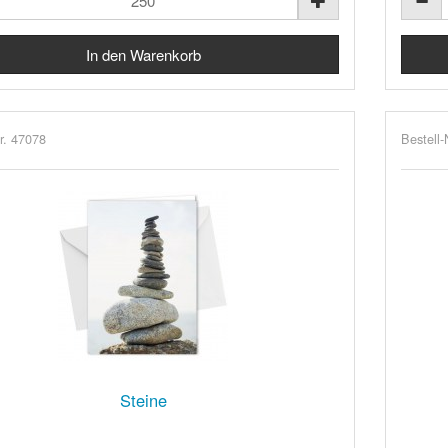
r. 47078
Bestell-
Steine