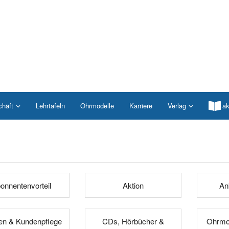
chäft
Lehrtafeln
Ohrmodelle
Karriere
Verlag
ak
onnentenvorteil
Aktion
An
n & Kundenpflege
CDs, Hörbücher &
Ohrmod