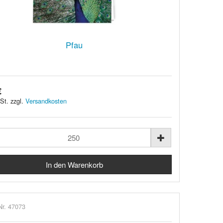
Pfau
€
St. zzgl.
Versandkosten
Nr. 47073