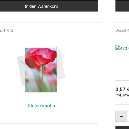
r. 47072
Bestell-
0,57 
inkl. Mw
Klatschmohn