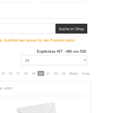
Suche im Shop
, Suchfeld leer lassen für alle Produkte darin)
Ergebnisse 457 - 480 von 536
15
16
17
18
19
20
21
22
23
Weiter
Ende
Nr. 45807