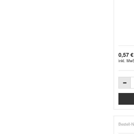
0,57 €
inkl. MwS
Bestell-N