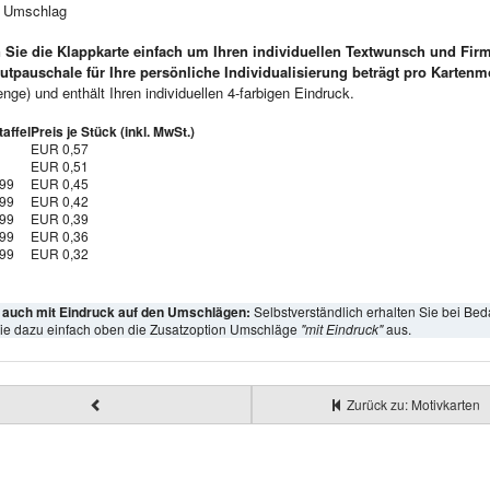
e Umschlag
 Sie die Klappkarte einfach um Ihren individuellen Textwunsch und Fir
utpauschale für Ihre persönliche Individualisierung beträgt pro Kartenm
ge) und enthält Ihren individuellen 4-farbigen Eindruck.
affel
Preis je Stück (inkl. MwSt.)
EUR 0,57
EUR 0,51
999
EUR 0,45
999
EUR 0,42
999
EUR 0,39
999
EUR 0,36
999
EUR 0,32
l auch mit Eindruck auf den Umschlägen:
Selbstverständlich erhalten Sie bei Bed
ie dazu einfach oben die Zusatzoption Umschläge
"mit Eindruck"
aus.
Zurück zu: Motivkarten