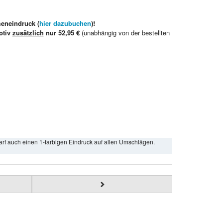
meneindruck (
hier dazubuchen
)!
otiv
zusätzlich
nur 52,95 €
(unabhängig von der bestellten
arf auch einen 1-farbigen Eindruck auf allen Umschlägen.