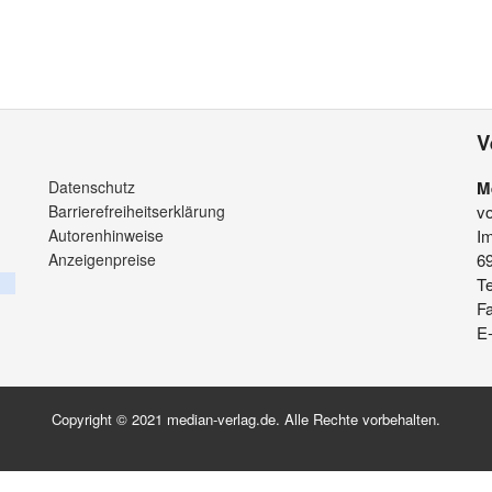
V
Datenschutz
M
Barrierefreiheitserklärung
v
Autorenhinweise
Im
Anzeigenpreise
6
Te
F
E-
Copyright © 2021 median-verlag.de. Alle Rechte vorbehalten.