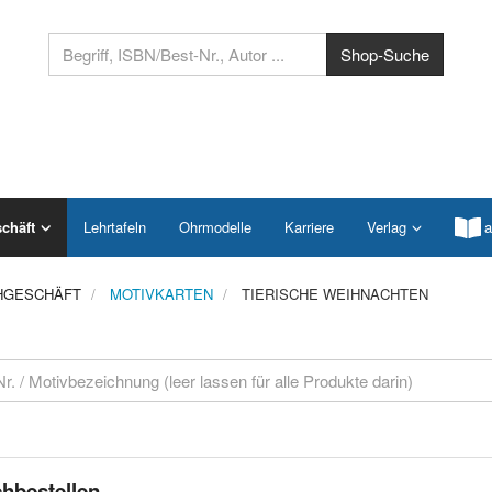
chäft
Lehrtafeln
Ohrmodelle
Karriere
Verlag
a
HGESCHÄFT
MOTIVKARTEN
TIERISCHE WEIHNACHTEN
hbestellen